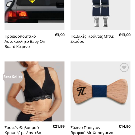
€
3,90
€
13,00
Προειδοποιητικό
Παιδικές Τιράντες Μπλε
Αυτοκόλλητο Baby On
Σκούρο
Board Κίτρινο
Πρόσθήκη
Πρόσθήκη
Best Seller
στην λίστα
στην λίστα
επιθυμητών
επιθυμητών
€
21,99
€
14,90
Σουτιέν Θηλασμού
Ξύλινο Παπιγιόν
Κρουαζέ με Δαντέλα
Βρεφικό Με Χαραγμένο