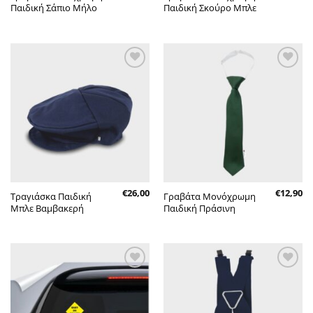
Παιδική Σάπιο Μήλο
Παιδική Σκούρο Μπλε
Πρόσθήκη
Πρόσθήκη
στην λίστα
στην λίστα
επιθυμητών
επιθυμητών
€
26,00
€
12,90
Τραγιάσκα Παιδική
Γραβάτα Μονόχρωμη
Μπλε Βαμβακερή
Παιδική Πράσινη
Πρόσθήκη
Πρόσθήκη
στην λίστα
στην λίστα
επιθυμητών
επιθυμητών