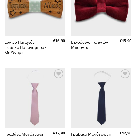
€
16,90
€
15,90
Ξύλινο Παπιγιόν
Βελούδινο Παπιγιόν
Παιδικό Παραγαμπράκι
Μπορντό
Με Όνομα
Πρόσθήκη
Πρόσθήκη
στην λίστα
στην λίστα
επιθυμητών
επιθυμητών
€
12,90
€
12,90
Γραβάτα Μονόχρωμη
Γραβάτα Μονόχρωμη