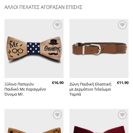
ΑΛΛΟΙ ΠΕΛΑΤΕΣ ΑΓΟΡΑΣΑΝ ΕΠΙΣΗΣ
Πρόσθήκη
Πρόσθήκη
στην λίστα
στην λίστα
επιθυμητών
επιθυμητών
€
16,90
€
11,90
Ξύλινο Παπιγιόν
Ζώνη Παιδική Ελαστική
Παιδικό Με Χαραγμένο
με Δερμάτινο Τελείωμα
Όνομα Mr.
Ταμπά
Πρόσθήκη
Πρόσθήκη
στην λίστα
στην λίστα
επιθυμητών
επιθυμητών