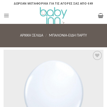
Μετάβαση
ΔΩΡΕΑΝ ΜΕΤΑΦΟΡΙΚΑ ΓΙΑ ΤΙΣ ΑΓΟΡΕΣ ΣΑΣ ΑΠΟ €49
στο
περιεχόμενο
ΑΡΧΙΚΉ ΣΕΛΊΔΑ
/
ΜΠΑΛΟΝΙΑ-ΕΙΔΗ ΠΑΡΤΥ
Πρόσθήκη
στην λίστα
επιθυμητών