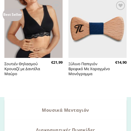
Πρόσθήκη
Πρόσθήκη
Best Seller
στην λίστα
στην λίστα
επιθυμητών
επιθυμητών
€
21,99
€
14,90
Σουτιέν Θηλασμού
Ξύλινο Παπιγιόν
Κρουαζέ με Δαντέλα
Βρεφικό Με Χαραγμένο
Μαύρο
Μονόγραμμα
Μουσικά Μενταγιόν
Διακοσμητικές Πινακίδες