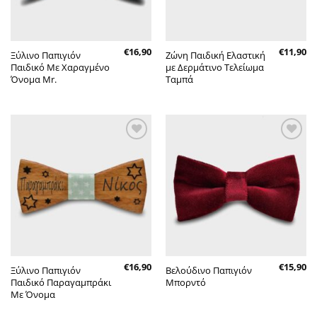
€
16,90
€
11,90
Ξύλινο Παπιγιόν
Ζώνη Παιδική Ελαστική
Παιδικό Με Χαραγμένο
με Δερμάτινο Τελείωμα
Όνομα Mr.
Ταμπά
Πρόσθήκη
Πρόσθήκη
στην λίστα
στην λίστα
επιθυμητών
επιθυμητών
€
16,90
€
15,90
Ξύλινο Παπιγιόν
Βελούδινο Παπιγιόν
Παιδικό Παραγαμπράκι
Μπορντό
Με Όνομα