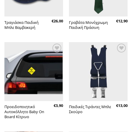
€
26,00
€
12,90
Τραγιάσκα Παιδική
Γραβάτα Μονόχρωμη
Μπλε Βαμβακερή
Παιδική Πράσινη
Πρόσθήκη
Πρόσθήκη
στην λίστα
στην λίστα
επιθυμητών
επιθυμητών
€
3,90
€
13,00
Προειδοποιητικό
Παιδικές Τιράντες Μπλε
Αυτοκόλλητο Baby On
Σκούρο
Board Κίτρινο