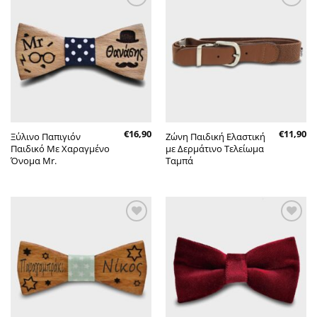
Πρόσθήκη
Πρόσθήκη
στην λίστα
στην λίστα
επιθυμητών
επιθυμητών
€
16,90
€
11,90
Ξύλινο Παπιγιόν
Ζώνη Παιδική Ελαστική
Παιδικό Με Χαραγμένο
με Δερμάτινο Τελείωμα
Όνομα Mr.
Ταμπά
Πρόσθήκη
Πρόσθήκη
στην λίστα
στην λίστα
επιθυμητών
επιθυμητών