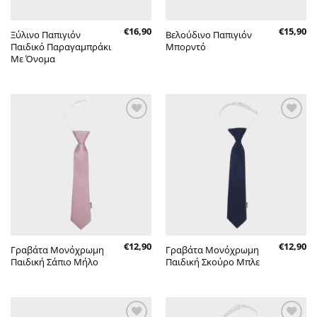
€
16,90
€
15,90
Ξύλινο Παπιγιόν
Βελούδινο Παπιγιόν
Παιδικό Παραγαμπράκι
Μπορντό
Με Όνομα
Πρόσθήκη
Πρόσθήκη
στην λίστα
στην λίστα
επιθυμητών
επιθυμητών
€
12,90
€
12,90
Γραβάτα Μονόχρωμη
Γραβάτα Μονόχρωμη
Παιδική Σάπιο Μήλο
Παιδική Σκούρο Μπλε