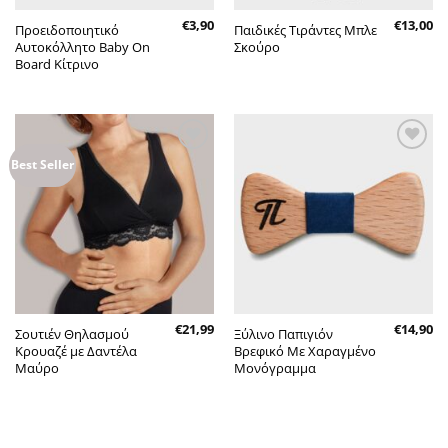
€
3,90
€
13,00
Προειδοποιητικό
Παιδικές Τιράντες Μπλε
Αυτοκόλλητο Baby On
Σκούρο
Board Κίτρινο
Πρόσθήκη
Πρόσθήκη
Best Seller
στην λίστα
στην λίστα
επιθυμητών
επιθυμητών
€
21,99
€
14,90
Σουτιέν Θηλασμού
Ξύλινο Παπιγιόν
Κρουαζέ με Δαντέλα
Βρεφικό Με Χαραγμένο
Μαύρο
Μονόγραμμα