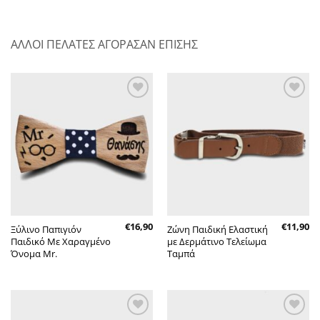
ΑΛΛΟΙ ΠΕΛΑΤΕΣ ΑΓΟΡΑΣΑΝ ΕΠΙΣΗΣ
Πρόσθήκη
Πρόσθήκη
στην λίστα
στην λίστα
επιθυμητών
επιθυμητών
€
16,90
€
11,90
Ξύλινο Παπιγιόν
Ζώνη Παιδική Ελαστική
Παιδικό Με Χαραγμένο
με Δερμάτινο Τελείωμα
Όνομα Mr.
Ταμπά