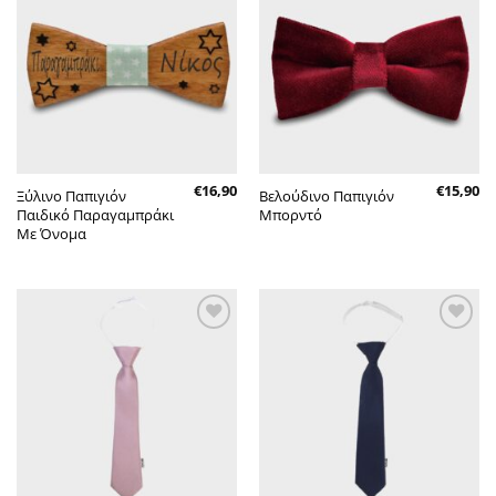
Πρόσθήκη
Πρόσθήκη
στην λίστα
στην λίστα
επιθυμητών
επιθυμητών
€
16,90
€
15,90
Ξύλινο Παπιγιόν
Βελούδινο Παπιγιόν
Παιδικό Παραγαμπράκι
Μπορντό
Με Όνομα
Πρόσθήκη
Πρόσθήκη
στην λίστα
στην λίστα
επιθυμητών
επιθυμητών