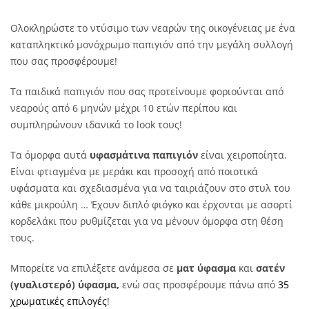
Ολοκληρώστε το ντύσιμο των νεαρών της οικογένειας με ένα
καταπληκτικό μονόχρωμο παπιγιόν από την μεγάλη συλλογή
που σας προσφέρουμε!
Τα παιδικά παπιγιόν που σας προτείνουμε φοριούνται από
νεαρούς από 6 μηνών μέχρι 10 ετών περίπου και
συμπληρώνουν ιδανικά το look τους!
Τα όμορφα αυτά
υφασμάτινα παπιγιόν
είναι χειροποίητα.
Είναι φτιαγμένα με μεράκι και προσοχή από ποιοτικά
υφάσματα και σχεδιασμένα για να ταιριάζουν στο στυλ του
κάθε μικρούλη … Έχουν διπλό φιόγκο και έρχονται με ασορτί
κορδελάκι που ρυθμίζεται για να μένουν όμορφα στη θέση
τους.
Μπορείτε να επιλέξετε ανάμεσα σε
ματ ύφασμα
και
σατέν
(γυαλιστερό) ύφασμα,
ενώ σας προσφέρουμε πάνω από
35
χρωματικές επιλογές
!