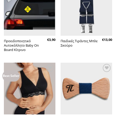
στην λίστα
στην λίστα
επιθυμητών
επιθυμητών
€
3,90
€
13,00
Προειδοποιητικό
Παιδικές Τιράντες Μπλε
Αυτοκόλλητο Baby On
Σκούρο
Board Κίτρινο
Πρόσθήκη
Πρόσθήκη
Best Seller
στην λίστα
στην λίστα
επιθυμητών
επιθυμητών