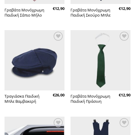
€
12,90
€
12,90
Γραβάτα Μονόχρωμη
Γραβάτα Μονόχρωμη
Παιδική Σάπιο Μήλο
Παιδική Σκούρο Μπλε
Πρόσθήκη
Πρόσθήκη
στην λίστα
στην λίστα
επιθυμητών
επιθυμητών
€
26,00
€
12,90
Τραγιάσκα Παιδική
Γραβάτα Μονόχρωμη
Μπλε Βαμβακερή
Παιδική Πράσινη
Πρόσθήκη
Πρόσθήκη