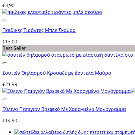
€
3,90
Παιδικές Τιράντες Μπλε Σκούρο
€
13,00
Best Seller
Σουτιέν Θηλασμού Κρουαζέ με Δαντέλα Μαύρο
€
21,99
Ξύλινο Παπιγιόν Βρεφικό Με Χαραγμένο Μονόγραμμα
€
14,90