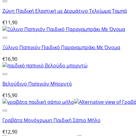
Ζώνη Παιδική Ελαστική με Δερμάτινο Τελείωμα Ταμπά
€
11,90
Ξύλινο Παπιγιόν Παιδικό Παραγαμπράκι Με Όνομα
€
16,90
Βελούδινο Παπιγιόν Μπορντό
€
15,90
Γραβάτα Μονόχρωμη Παιδική Σάπιο Μήλο
€
12,90