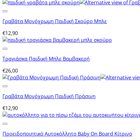
Γραβάτα Μονόχρωμη Παιδική Σκούρο Μπλε
€
12,90
Τραγιάσκα Παιδική Μπλε Βαμβακερή
€
26,00
Γραβάτα Μονόχρωμη Παιδική Πράσινη
€
12,90
Προειδοποιητικό Αυτοκόλλητο Baby On Board Κίτρινο