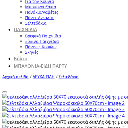
Για την Κούνια
Μπουρνουζάκια
Πανάκια/Λαβέτες
Πάνες Αγκαλιάς
Σελτεδάκια
ΠΑΙΧΝΙΔΙΑ
Βρεφικά Παιχνίδια
Ξύλινα Παιχνίδια
Πάνινες Κούκλες
Σκηνές
Βόλτα
ΜΠΑΛΟΝΙΑ-ΕΙΔΗ ΠΑΡΤΥ
Αρχική σελίδα
/
ΛΕΥΚΑ ΕΙΔΗ
/
Σελτεδάκια