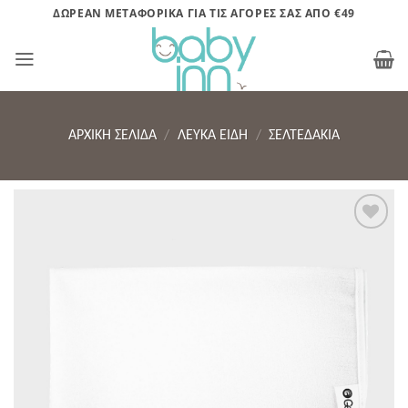
Μετάβαση
ΔΩΡΕΑΝ ΜΕΤΑΦΟΡΙΚΑ ΓΙΑ ΤΙΣ ΑΓΟΡΕΣ ΣΑΣ ΑΠΟ €49
στο
περιεχόμενο
ΑΡΧΙΚΉ ΣΕΛΊΔΑ
/
ΛΕΥΚΑ ΕΙΔΗ
/
ΣΕΛΤΕΔΆΚΙΑ
Πρόσθήκη
στην λίστα
επιθυμητών