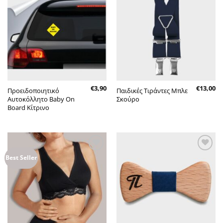
Πρόσθήκη
Πρόσθήκη
στην λίστα
στην λίστα
επιθυμητών
επιθυμητών
€
3,90
€
13,00
Προειδοποιητικό
Παιδικές Τιράντες Μπλε
Αυτοκόλλητο Baby On
Σκούρο
Board Κίτρινο
Πρόσθήκη
Πρόσθήκη
Best Seller
στην λίστα
στην λίστα
επιθυμητών
επιθυμητών