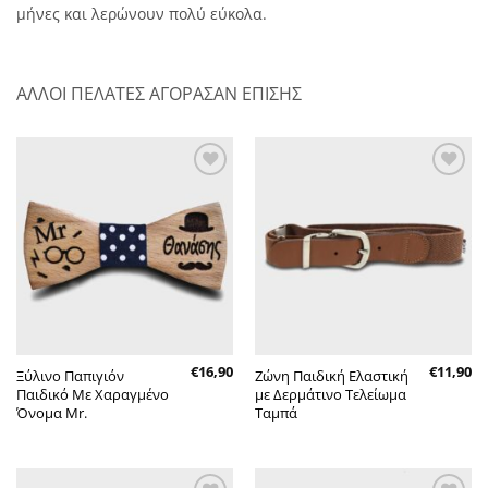
μήνες και λερώνουν πολύ εύκολα.
ΑΛΛΟΙ ΠΕΛΑΤΕΣ ΑΓΟΡΑΣΑΝ ΕΠΙΣΗΣ
Πρόσθήκη
Πρόσθήκη
στην λίστα
στην λίστα
επιθυμητών
επιθυμητών
€
16,90
€
11,90
Ξύλινο Παπιγιόν
Ζώνη Παιδική Ελαστική
Παιδικό Με Χαραγμένο
με Δερμάτινο Τελείωμα
Όνομα Mr.
Ταμπά