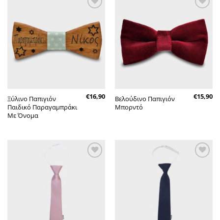
Πρόσθήκη
Πρόσθήκη
στην λίστα
στην λίστα
επιθυμητών
επιθυμητών
€
16,90
€
15,90
Ξύλινο Παπιγιόν
Βελούδινο Παπιγιόν
Παιδικό Παραγαμπράκι
Μπορντό
Με Όνομα
Πρόσθήκη
Πρόσθήκη
στην λίστα
στην λίστα
επιθυμητών
επιθυμητών