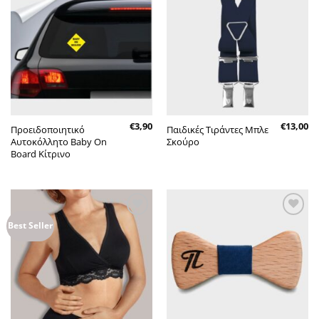
Πρόσθήκη
Πρόσθήκη
στην λίστα
στην λίστα
επιθυμητών
επιθυμητών
€
3,90
€
13,00
Προειδοποιητικό
Παιδικές Τιράντες Μπλε
Αυτοκόλλητο Baby On
Σκούρο
Board Κίτρινο
Πρόσθήκη
Πρόσθήκη
Best Seller
στην λίστα
στην λίστα
επιθυμητών
επιθυμητών