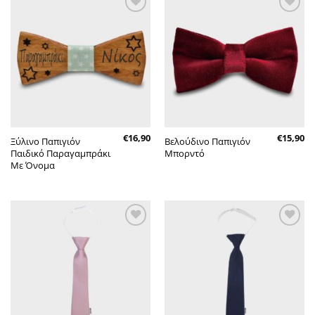
Πρόσθήκη
Πρόσθήκη
στην λίστα
στην λίστα
επιθυμητών
επιθυμητών
€
16,90
€
15,90
Ξύλινο Παπιγιόν
Βελούδινο Παπιγιόν
Παιδικό Παραγαμπράκι
Μπορντό
Με Όνομα
Πρόσθήκη
Πρόσθήκη
στην λίστα
στην λίστα
επιθυμητών
επιθυμητών