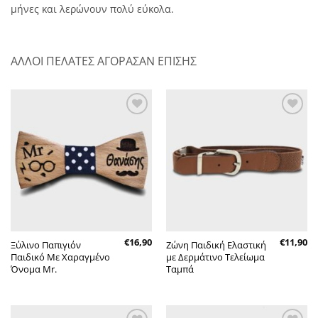
μήνες και λερώνουν πολύ εύκολα.
ΑΛΛΟΙ ΠΕΛΑΤΕΣ ΑΓΟΡΑΣΑΝ ΕΠΙΣΗΣ
Πρόσθήκη
Πρόσθήκη
στην λίστα
στην λίστα
επιθυμητών
επιθυμητών
€
16,90
€
11,90
Ξύλινο Παπιγιόν
Ζώνη Παιδική Ελαστική
Παιδικό Με Χαραγμένο
με Δερμάτινο Τελείωμα
Όνομα Mr.
Ταμπά