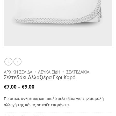
ΑΡΧΙΚΉ ΣΕΛΊΔΑ
/
ΛΕΥΚΑ ΕΙΔΗ
/
ΣΕΛΤΕΔΆΚΙΑ
Σελτεδάκι Αλλαξιέρα Γκρι Καρό
Price
€
7,00
–
€
9,00
range:
€7,00
Ποιοτικό, ανθεκτικό και απαλό σελτεδάκι για την ασφαλή
through
€9,00
αλλαγή της πάνας σε κάθε επιφάνεια.