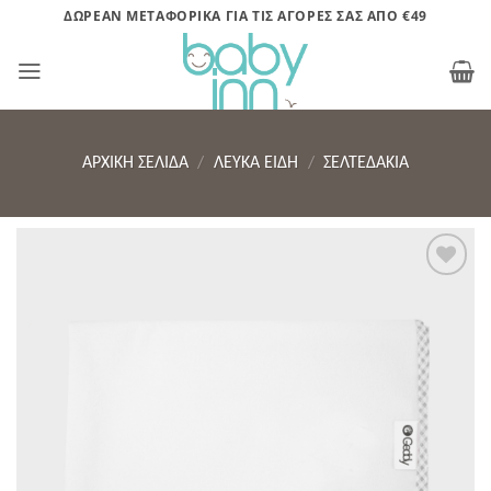
Μετάβαση
ΔΩΡΕΑΝ ΜΕΤΑΦΟΡΙΚΑ ΓΙΑ ΤΙΣ ΑΓΟΡΕΣ ΣΑΣ ΑΠΟ €49
στο
περιεχόμενο
ΑΡΧΙΚΉ ΣΕΛΊΔΑ
/
ΛΕΥΚΑ ΕΙΔΗ
/
ΣΕΛΤΕΔΆΚΙΑ
Πρόσθήκη
στην λίστα
επιθυμητών