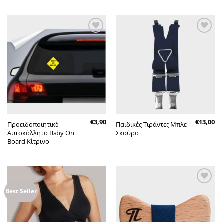
Πρόσθήκη
Πρόσθήκη
στην λίστα
στην λίστα
επιθυμητών
επιθυμητών
€
3,90
€
13,00
Προειδοποιητικό
Παιδικές Τιράντες Μπλε
Αυτοκόλλητο Baby On
Σκούρο
Board Κίτρινο
Πρόσθήκη
Πρόσθήκη
Best Seller
στην λίστα
στην λίστα
επιθυμητών
επιθυμητών