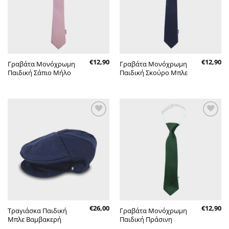
€
12,90
€
12,90
Γραβάτα Μονόχρωμη
Γραβάτα Μονόχρωμη
Παιδική Σάπιο Μήλο
Παιδική Σκούρο Μπλε
Πρόσθήκη
Πρόσθήκη
στην λίστα
στην λίστα
επιθυμητών
επιθυμητών
€
26,00
€
12,90
Τραγιάσκα Παιδική
Γραβάτα Μονόχρωμη
Μπλε Βαμβακερή
Παιδική Πράσινη