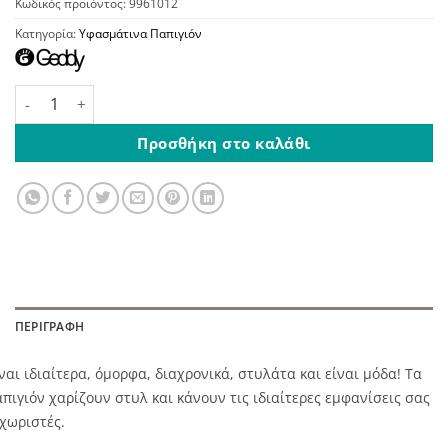
Κωδικός προϊόντος:
9961012
Κατηγορία:
Υφασμάτινα Παπιγιόν
Παιδικό Παπιγιόν Μέντα ποσότητα
Προσθήκη στο καλάθι
ΠΕΡΙΓΡΑΦΉ
ναι ιδιαίτερα, όμορφα, διαχρονικά, στυλάτα και είναι μόδα! Τα
πιγιόν χαρίζουν στυλ και κάνουν τις ιδιαίτερες εμφανίσεις σας
χωριστές.