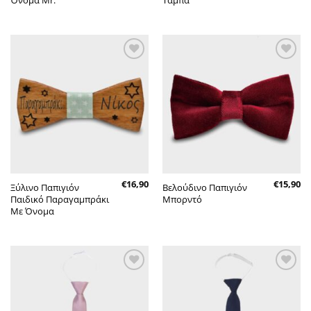
Όνομα Mr.
Ταμπά
Πρόσθήκη
Πρόσθήκη
στην λίστα
στην λίστα
επιθυμητών
επιθυμητών
€
16,90
€
15,90
Ξύλινο Παπιγιόν
Βελούδινο Παπιγιόν
Παιδικό Παραγαμπράκι
Μπορντό
Με Όνομα
Πρόσθήκη
Πρόσθήκη
στην λίστα
στην λίστα
επιθυμητών
επιθυμητών