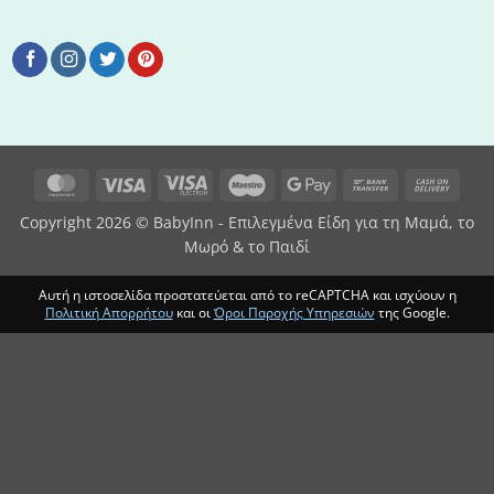
MasterCard
Visa
Visa
Maestro
Google
Bank
Cash
Electron
Pay
Transfer
On
Copyright 2026 © BabyInn - Επιλεγμένα Είδη για τη Μαμά, το
Deliv
Μωρό & το Παιδί
Αυτή η ιστοσελίδα προστατεύεται από το reCAPTCHA και ισχύουν η
Πολιτική Απορρήτου
και οι
Όροι Παροχής Υπηρεσιών
της Google.