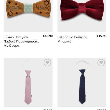
επιθυμητών
επιθυμητών
€
16,90
€
15,90
Ξύλινο Παπιγιόν
Βελούδινο Παπιγιόν
Παιδικό Παραγαμπράκι
Μπορντό
Με Όνομα
Πρόσθήκη
Πρόσθήκη
στην λίστα
στην λίστα
επιθυμητών
επιθυμητών