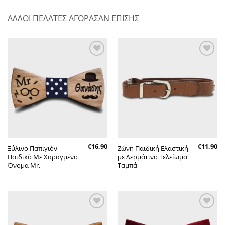
ΑΛΛΟΙ ΠΕΛΑΤΕΣ ΑΓΟΡΑΣΑΝ ΕΠΙΣΗΣ
Πρόσθήκη
Πρόσθήκη
στην λίστα
στην λίστα
επιθυμητών
επιθυμητών
€
16,90
€
11,90
Ξύλινο Παπιγιόν
Ζώνη Παιδική Ελαστική
Παιδικό Με Χαραγμένο
με Δερμάτινο Τελείωμα
Όνομα Mr.
Ταμπά
Πρόσθήκη
Πρόσθήκη
στην λίστα
στην λίστα