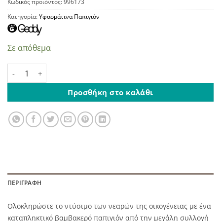
Κωδικός προϊόντος:
996173
Κατηγορία:
Υφασμάτινα Παπιγιόν
Σε απόθεμα
Παπιγιόν Βελούδινο Κοτλέ Μαύρο ποσότητα
Προσθήκη στο καλάθι
ΠΕΡΙΓΡΑΦΉ
Ολοκληρώστε το ντύσιμο των νεαρών της οικογένειας με ένα
καταπληκτικό βαμβακερό παπιγιόν από την μεγάλη συλλογή