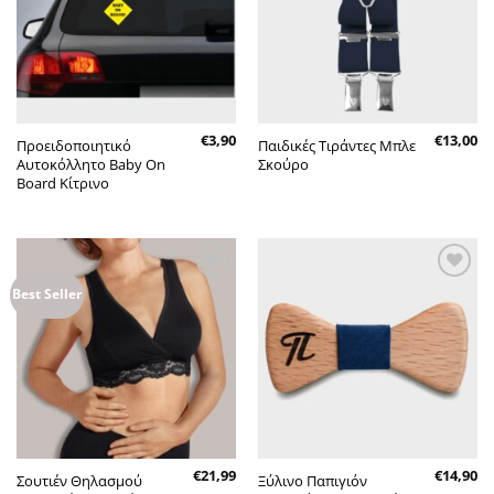
€
3,90
€
13,00
Προειδοποιητικό
Παιδικές Τιράντες Μπλε
Αυτοκόλλητο Baby On
Σκούρο
Board Κίτρινο
Πρόσθήκη
Πρόσθήκη
Best Seller
στην λίστα
στην λίστα
επιθυμητών
επιθυμητών
€
21,99
€
14,90
Σουτιέν Θηλασμού
Ξύλινο Παπιγιόν