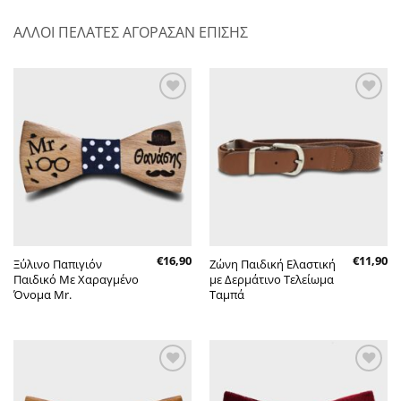
ΑΛΛΟΙ ΠΕΛΑΤΕΣ ΑΓΟΡΑΣΑΝ ΕΠΙΣΗΣ
Πρόσθήκη
Πρόσθήκη
στην λίστα
στην λίστα
επιθυμητών
επιθυμητών
€
16,90
€
11,90
Ξύλινο Παπιγιόν
Ζώνη Παιδική Ελαστική
Παιδικό Με Χαραγμένο
με Δερμάτινο Τελείωμα
Όνομα Mr.
Ταμπά
Πρόσθήκη
Πρόσθήκη
στην λίστα
στην λίστα