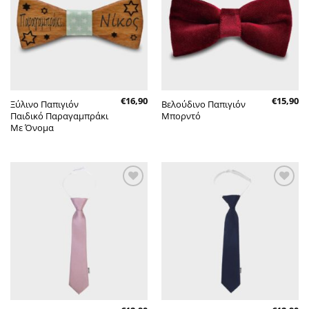
επιθυμητών
επιθυμητών
€
16,90
€
15,90
Ξύλινο Παπιγιόν
Βελούδινο Παπιγιόν
Παιδικό Παραγαμπράκι
Μπορντό
Με Όνομα
Πρόσθήκη
Πρόσθήκη
στην λίστα
στην λίστα
επιθυμητών
επιθυμητών