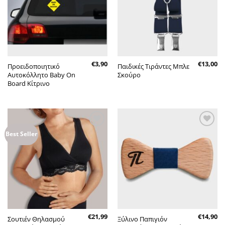
€
3,90
€
13,00
Προειδοποιητικό
Παιδικές Τιράντες Μπλε
Αυτοκόλλητο Baby On
Σκούρο
Board Κίτρινο
Πρόσθήκη
Πρόσθήκη
Best Seller
στην λίστα
στην λίστα
επιθυμητών
επιθυμητών
€
21,99
€
14,90
Σουτιέν Θηλασμού
Ξύλινο Παπιγιόν