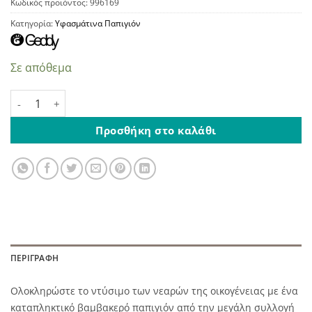
Κωδικός προϊόντος:
996169
Κατηγορία:
Υφασμάτινα Παπιγιόν
Σε απόθεμα
Βελούδινο Παπιγιόν Κόκκινο ποσότητα
Προσθήκη στο καλάθι
ΠΕΡΙΓΡΑΦΉ
Ολοκληρώστε το ντύσιμο των νεαρών της οικογένειας με ένα
καταπληκτικό βαμβακερό παπιγιόν από την μεγάλη συλλογή