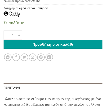
Κωδικός προϊόντος:
996166
Κατηγορία:
Υφασμάτινα Παπιγιόν
Σε απόθεμα
Βελούδινο Παπιγιόν Κυπαρισσί ποσότητα
Προσθήκη στο καλάθι
ΠΕΡΙΓΡΑΦΉ
Ολοκληρώστε το ντύσιμο των νεαρών της οικογένειας με ένα
καταπληκτικό βαμβακερό παπιγιόν από την μεγάλη συλλογή