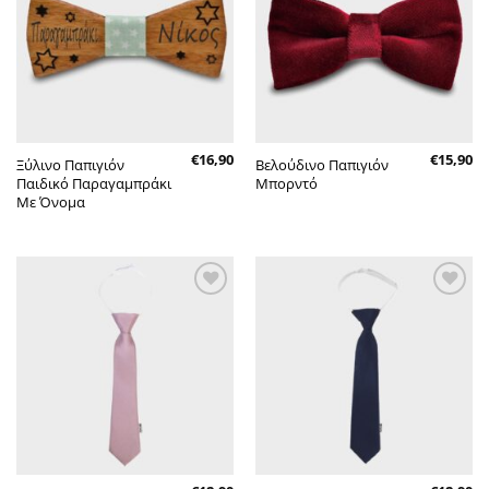
επιθυμητών
επιθυμητών
€
16,90
€
15,90
Ξύλινο Παπιγιόν
Βελούδινο Παπιγιόν
Παιδικό Παραγαμπράκι
Μπορντό
Με Όνομα
Πρόσθήκη
Πρόσθήκη
στην λίστα
στην λίστα
επιθυμητών
επιθυμητών