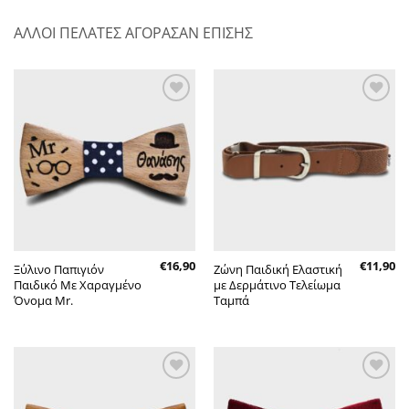
ΑΛΛΟΙ ΠΕΛΑΤΕΣ ΑΓΟΡΑΣΑΝ ΕΠΙΣΗΣ
Πρόσθήκη
Πρόσθήκη
στην λίστα
στην λίστα
επιθυμητών
επιθυμητών
€
16,90
€
11,90
Ξύλινο Παπιγιόν
Ζώνη Παιδική Ελαστική
Παιδικό Με Χαραγμένο
με Δερμάτινο Τελείωμα
Όνομα Mr.
Ταμπά
Πρόσθήκη
Πρόσθήκη
στην λίστα
στην λίστα