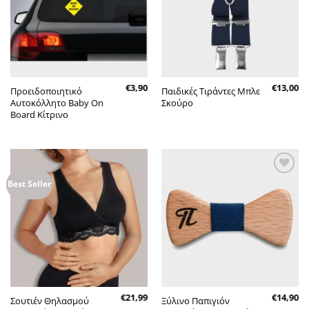
€
3,90
€
13,00
Προειδοποιητικό
Παιδικές Τιράντες Μπλε
Αυτοκόλλητο Baby On
Σκούρο
Board Κίτρινο
Πρόσθήκη
Πρόσθήκη
Best Seller
στην λίστα
στην λίστα
επιθυμητών
επιθυμητών
€
21,99
€
14,90
Σουτιέν Θηλασμού
Ξύλινο Παπιγιόν