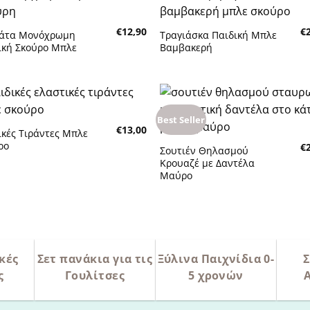
€
12,90
€
άτα Μονόχρωμη
Τραγιάσκα Παιδική Μπλε
Πρόσθήκη στην λίστα
Πρόσθήκη στην λίστα
ική Σκούρο Μπλε
Βαμβακερή
υμητών
επιθυμητών
Best Seller
€
13,00
ικές Τιράντες Μπλε
Πρόσθήκη στην λίστα
Πρόσθήκη στην λίστα
ρο
€
Σουτιέν Θηλασμού
υμητών
επιθυμητών
Κρουαζέ με Δαντέλα
Μαύρο
κές
Σετ πανάκια για τις
Ξύλινα Παιχνίδια 0-
Σ
ς
Γουλίτσες
5 χρονών