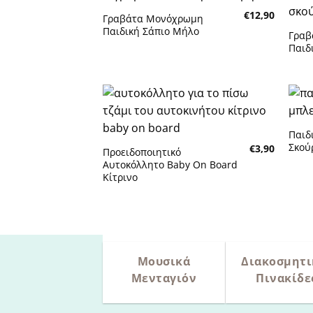
€
12,90
Γραβάτα Μονόχρωμη
Παιδική Σάπιο Μήλο
Γραβ
Πρόσθήκη στην λίστα
Παιδ
επιθυμητών
επιθ
Παιδ
Πρόσθήκη στην λίστα
Σκού
€
3,90
Προειδοποιητικό
επιθυμητών
επιθ
Αυτοκόλλητο Baby On Board
Κίτρινο
Μουσικά
Διακοσμητι
Μενταγιόν
Πινακίδε