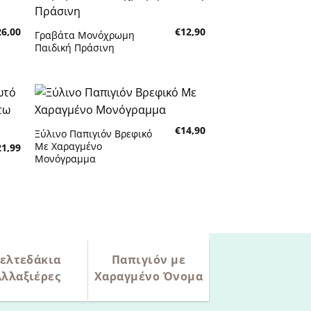
26,00
€
12,90
Γραβάτα Μονόχρωμη
Πρόσθήκη στην λίστα
Παιδική Πράσινη
επιθυμητών
€
14,90
Ξύλινο Παπιγιόν Βρεφικό
Πρόσθήκη στην λίστα
Με Χαραγμένο
21,99
επιθυμητών
Μονόγραμμα
ελτεδάκια
Παπιγιόν με
Αλλαξιέρες
Χαραγμένο Όνομα