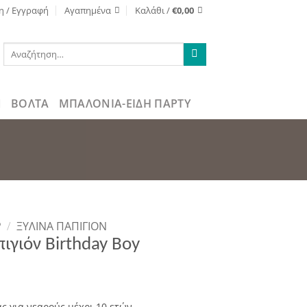
η / Εγγραφή
Αγαπημένα
Καλάθι /
€
0,00
Αναζήτηση
για:
ΒΌΛΤΑ
ΜΠΑΛΟΝΙΑ-ΕΙΔΗ ΠΑΡΤΥ
Ρ
/
ΞΎΛΙΝΑ ΠΑΠΙΓΙΌΝ
ιγιόν Birthday Boy
ς για νεαρούς μέχρι 10 ετών.