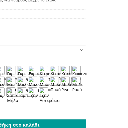
thday Boy ποσότητα
θήκη στο καλάθι