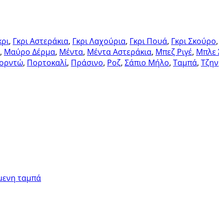
κρι
,
Γκρι Αστεράκια
,
Γκρι Λαχούρια
,
Γκρι Πουά
,
Γκρι Σκούρο
,
Μαύρο Δέρμα
,
Μέντα
,
Μέντα Αστεράκια
,
Μπεζ Ριγέ
,
Μπλε 
ορντώ
,
Πορτοκαλί
,
Πράσινο
,
Ροζ
,
Σάπιο Μήλο
,
Ταμπά
,
Τζην