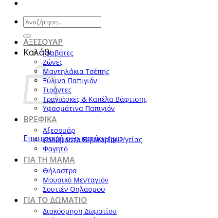
Αναζήτηση
για:
ΑΞΕΣΟΥΑΡ
Καλάθι
Γραβάτες
Ζώνες
Μαντηλάκια Τσέπης
Ξύλινα Παπιγιόν
Τιράντες
Τραγιάσκες & Καπέλα Βάφτισης
Υφασμάτινα Παπιγιόν
ΒΡΕΦΙΚΑ
Αξεσουάρ
Επιστροφή στο κατάστημα
Καλύμματα Βιβλιαρίου Υγείας
Φαγητό
ΓΙΑ ΤΗ ΜΑΜΑ
Θήλαστρα
Μουσικό Μενταγιόν
Σουτιέν Θηλασμού
ΓΙΑ ΤΟ ΔΩΜΑΤΙΟ
Διακόσμηση Δωματίου