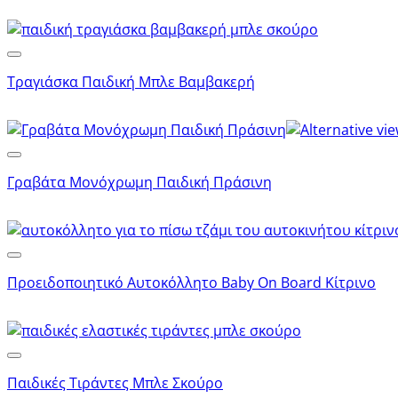
Τραγιάσκα Παιδική Μπλε Βαμβακερή
Γραβάτα Μονόχρωμη Παιδική Πράσινη
Προειδοποιητικό Αυτοκόλλητο Baby On Board Κίτρινο
Παιδικές Τιράντες Μπλε Σκούρο