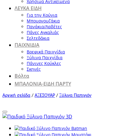
Χρήσιμα Αντικείμενα
ΛΕΥΚΑ ΕΙΔΗ
Για την Κούνια
Μπουρνουζάκια
Πανάκια/Λαβέτες
Πάνες Αγκαλιάς
Σελτεδάκια
ΠΑΙΧΝΙΔΙΑ
Βρεφικά Παιχνίδια
Ξύλινα Παιχνίδια
Πάνινες Κούκλες
Σκηνές
Βόλτα
ΜΠΑΛΟΝΙΑ-ΕΙΔΗ ΠΑΡΤΥ
Αρχική σελίδα
/
ΑΞΕΣΟΥΑΡ
/
Ξύλινα Παπιγιόν