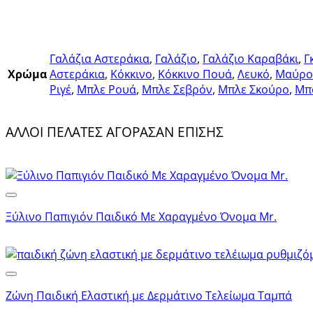
Γαλάζια Αστεράκια
,
Γαλάζιο
,
Γαλάζιο Καραβάκι
,
Γ
Χρώμα
Αστεράκια
,
Κόκκινο
,
Κόκκινο Πουά
,
Λευκό
,
Μαύρο
Ριγέ
,
Μπλε Ρουά
,
Μπλε Σεβρόν
,
Μπλε Σκούρο
,
Μπ
ΑΛΛΟΙ ΠΕΛΑΤΕΣ ΑΓΟΡΑΣΑΝ ΕΠΙΣΗΣ
Ξύλινο Παπιγιόν Παιδικό Με Χαραγμένο Όνομα Mr.
Ζώνη Παιδική Ελαστική με Δερμάτινο Τελείωμα Ταμπά