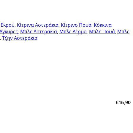
,
Εκρού
,
Κίτρινα Αστεράκια
,
Κίτρινο Πουά
,
Κόκκινα
Άγκυρες
,
Μπλε Αστεράκια
,
Μπλε Δέρμα
,
Μπλε Πουά
,
Μπλε
,
Τζην Αστεράκια
Πρόσθήκη στην λίστα επιθυμητών
€
16,90
Πρόσθήκη στην λίστα επιθυμητών