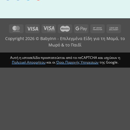
MasterCard
Visa
Visa
Maestro
Google
Bank
Cash
Electron
Pay
Transfer
On
Copyright 2026 © BabyInn - Επιλεγμένα Είδη για τη Μαμά, το
Deliv
Μωρό & το Παιδί
Αυτή η ιστοσελίδα προστατεύεται από το reCAPTCHA και ισχύουν η
Πολιτική Απορρήτου
και οι
Όροι Παροχής Υπηρεσιών
της Google.