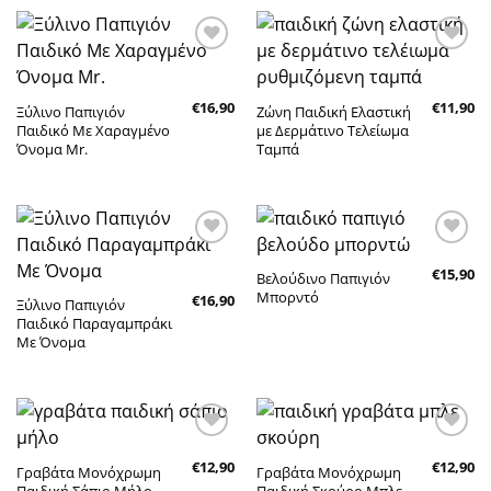
Πρόσθήκη
Πρόσθήκη
στην λίστα
στην λίστα
επιθυμητών
επιθυμητών
€
16,90
€
11,90
Ξύλινο Παπιγιόν
Ζώνη Παιδική Ελαστική
Παιδικό Με Χαραγμένο
με Δερμάτινο Τελείωμα
Όνομα Mr.
Ταμπά
Πρόσθήκη
Πρόσθήκη
€
15,90
στην λίστα
στην λίστα
Βελούδινο Παπιγιόν
επιθυμητών
επιθυμητών
Μπορντό
€
16,90
Ξύλινο Παπιγιόν
Παιδικό Παραγαμπράκι
Με Όνομα
Πρόσθήκη
Πρόσθήκη
€
12,90
€
12,90
στην λίστα
στην λίστα
Γραβάτα Μονόχρωμη
Γραβάτα Μονόχρωμη
επιθυμητών
επιθυμητών
Παιδική Σάπιο Μήλο
Παιδική Σκούρο Μπλε