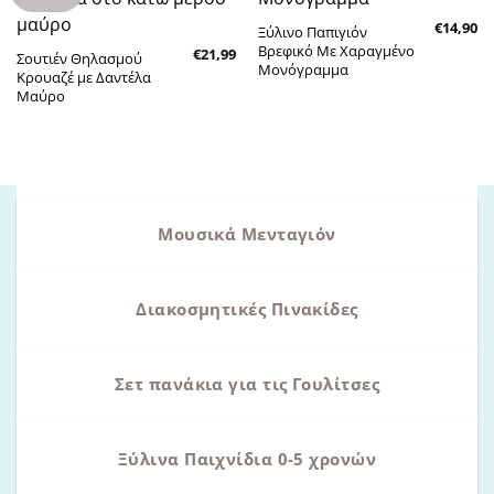
στην λίστα
στην λίστα
επιθυμητών
επιθυμητών
€
14,90
Ξύλινο Παπιγιόν
Βρεφικό Με Χαραγμένο
€
21,99
Σουτιέν Θηλασμού
Μονόγραμμα
Κρουαζέ με Δαντέλα
Μαύρο
Μουσικά Μενταγιόν
Διακοσμητικές Πινακίδες
Σετ πανάκια για τις Γουλίτσες
Ξύλινα Παιχνίδια 0-5 χρονών