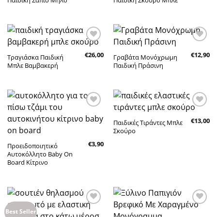
Πρόσθήκη
Πρόσθήκη
€
26,00
€
12,90
στην λίστα
στην λίστα
Τραγιάσκα Παιδική
Γραβάτα Μονόχρωμη
επιθυμητών
επιθυμητών
Μπλε Βαμβακερή
Παιδική Πράσινη
Πρόσθήκη
Πρόσθήκη
€
13,00
στην λίστα
στην λίστα
Παιδικές Τιράντες Μπλε
επιθυμητών
επιθυμητών
Σκούρο
€
3,90
Προειδοποιητικό
Αυτοκόλλητο Baby On
Board Κίτρινο
Πρόσθήκη
Πρόσθήκη
Best Seller