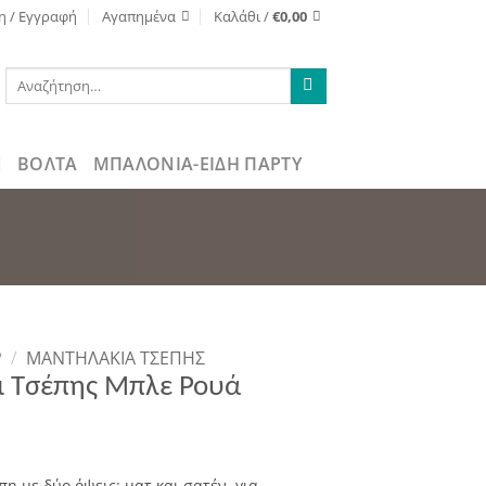
η / Εγγραφή
Αγαπημένα
Καλάθι /
€
0,00
Αναζήτηση
για:
ΒΌΛΤΑ
ΜΠΑΛΟΝΙΑ-ΕΙΔΗ ΠΑΡΤΥ
Ρ
/
ΜΑΝΤΗΛΆΚΙΑ ΤΣΈΠΗΣ
ι Τσέπης Μπλε Ρουά
πη με δύο όψεις: ματ και σατέν, για