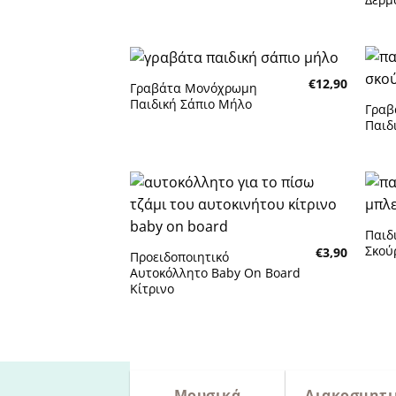
€
12,90
Γραβάτα Μονόχρωμη
Πρόσθήκη
Παιδική Σάπιο Μήλο
στην λίστα
Γραβ
επιθυμητών
Παιδ
Πρόσθήκη
στην λίστα
Παιδ
επιθυμητών
Σκού
€
3,90
Προειδοποιητικό
Αυτοκόλλητο Baby On Board
Κίτρινο
Μουσικά
Διακοσμητι