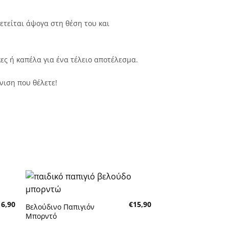
ετείται άψογα στη θέση του και
ες ή καπέλα για ένα τέλειο αποτέλεσμα.
νιση που θέλετε!
κη
Πρόσθήκη
16,90
€
15,90
τα
στην λίστα
Βελούδινο Παπιγιόν
τών
επιθυμητών
Μπορντό