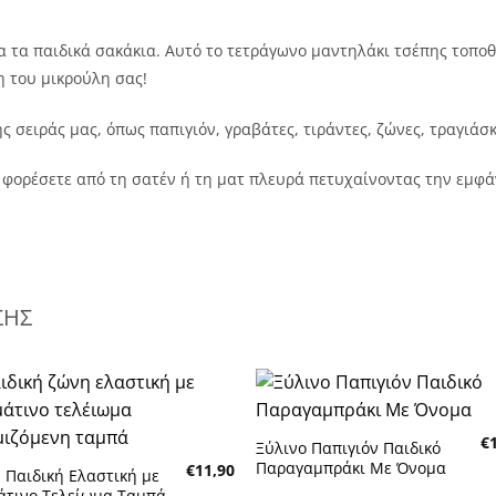
α τα παιδικά σακάκια. Αυτό το τετράγωνο μαντηλάκι τσέπης τοποθ
 του μικρούλη σας!
 σειράς μας, όπως παπιγιόν, γραβάτες, τιράντες, ζώνες, τραγιάσκ
 φορέσετε από τη σατέν ή τη ματ πλευρά πετυχαίνοντας την εμφά
ΣΗΣ
Πρόσθήκη
Πρόσθή
€
στην λίστα
στην λίσ
Ξύλινο Παπιγιόν Παιδικό
επιθυμητών
επιθυμη
Παραγαμπράκι Με Όνομα
€
11,90
 Παιδική Ελαστική με
άτινο Τελείωμα Ταμπά