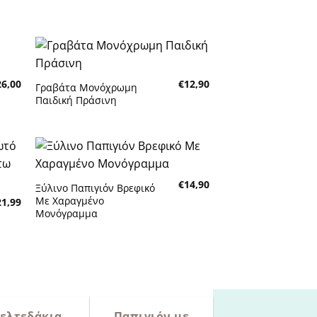
κη
Πρόσθήκη
26,00
€
12,90
τα
στην λίστα
Γραβάτα Μονόχρωμη
τών
επιθυμητών
Παιδική Πράσινη
κη
Πρόσθήκη
€
14,90
τα
στην λίστα
Ξύλινο Παπιγιόν Βρεφικό
τών
επιθυμητών
Με Χαραγμένο
21,99
Μονόγραμμα
ελτεδάκια
Παπιγιόν με