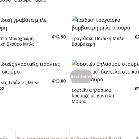
Πρόσθήκη
Πρόσθή
€
12,90
€
στην λίστα
στην λίσ
άτα Μονόχρωμη
Τραγιάσκα Παιδική Μπλε
επιθυμητών
επιθυμη
ική Σκούρο Μπλε
Βαμβακερή
Best Seller
Πρόσθήκη
Πρόσθή
€
13,00
στην λίστα
στην λίσ
ικές Τιράντες Μπλε
επιθυμητών
επιθυμη
ρο
€
Σουτιέν Θηλασμού
Κρουαζέ με Δαντέλα
Μαύρο
κές
Σετ πανάκια για τις
Ξύλινα Παιχνίδια 0-
Σ