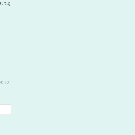
ι τις
σε το