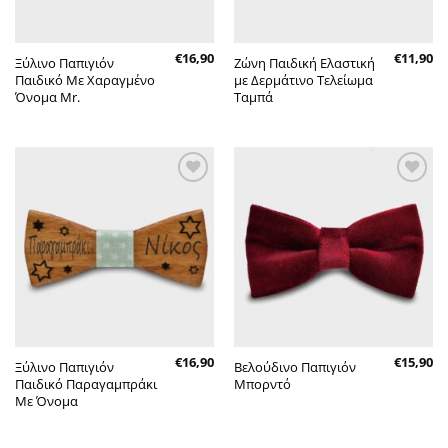
€
16,90
€
11,90
Ξύλινο Παπιγιόν
Ζώνη Παιδική Ελαστική
Παιδικό Με Χαραγμένο
με Δερμάτινο Τελείωμα
Όνομα Mr.
Ταμπά
Πρόσθήκη
Πρόσθήκη
στην λίστα
στην λίστα
επιθυμητών
επιθυμητών
€
16,90
€
15,90
Ξύλινο Παπιγιόν
Βελούδινο Παπιγιόν
Παιδικό Παραγαμπράκι
Μπορντό
Με Όνομα