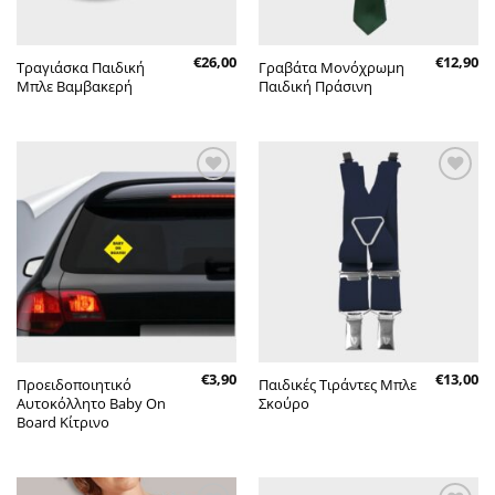
€
26,00
€
12,90
Τραγιάσκα Παιδική
Γραβάτα Μονόχρωμη
Μπλε Βαμβακερή
Παιδική Πράσινη
Πρόσθήκη
Πρόσθήκη
στην λίστα
στην λίστα
επιθυμητών
επιθυμητών
€
3,90
€
13,00
Προειδοποιητικό
Παιδικές Τιράντες Μπλε
Αυτοκόλλητο Baby On
Σκούρο
Board Κίτρινο