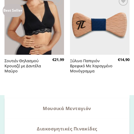
Πρόσθήκη
Πρόσθήκη
Best Seller
στην λίστα
στην λίστα
επιθυμητών
επιθυμητών
€
21,99
€
14,90
Σουτιέν Θηλασμού
Ξύλινο Παπιγιόν
Κρουαζέ με Δαντέλα
Βρεφικό Με Χαραγμένο
Μαύρο
Μονόγραμμα
Μουσικά Μενταγιόν
Διακοσμητικές Πινακίδες