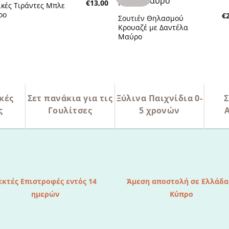
€
13,00
στην λίστα
στην λίσ
ικές Τιράντες Μπλε
επιθυμητών
επιθυμη
ρο
€
Σουτιέν Θηλασμού
Κρουαζέ με Δαντέλα
Μαύρο
κές
Σετ πανάκια για τις
Ξύλινα Παιχνίδια 0-
Σ
ς
Γουλίτσες
5 χρονών
εκτές Επιστροφές εντός 14
Άμεση αποστολή σε Ελλάδα
ημερών
Κύπρο