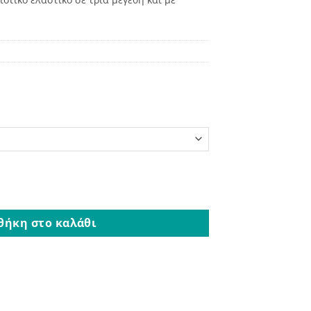
πς 25mm Ταμπά ποσότητα
θήκη στο καλάθι