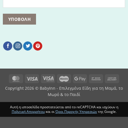
MasterCard
Visa
Visa
Maestro
Google
Bank
Cash
Electron
Pay
Transfer
On
Copyright 2026 © BabyInn - Επιλεγμένα Είδη για τη Μαμά, το
Deliv
Μωρό & το Παιδί
Αυτή η ιστοσελίδα προστατεύεται από το reCAPTCHA και ισχύουν η
Πολιτική Απορρήτου
και οι
Όροι Παροχής Υπηρεσιών
της Google.