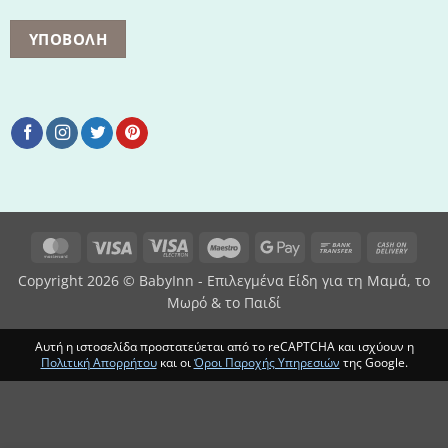
MasterCard
Visa
Visa
Maestro
Google
Bank
Cash
Electron
Pay
Transfer
On
Copyright 2026 © BabyInn - Επιλεγμένα Είδη για τη Μαμά, το
Deliv
Μωρό & το Παιδί
Αυτή η ιστοσελίδα προστατεύεται από το reCAPTCHA και ισχύουν η
Πολιτική Απορρήτου
και οι
Όροι Παροχής Υπηρεσιών
της Google.