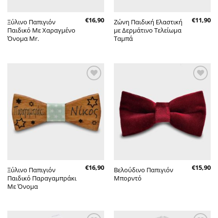
€
16,90
€
11,90
Ξύλινο Παπιγιόν
Ζώνη Παιδική Ελαστική
Παιδικό Με Χαραγμένο
με Δερμάτινο Τελείωμα
Όνομα Mr.
Ταμπά
Πρόσθήκη
Πρόσθήκη
στην λίστα
στην λίστα
επιθυμητών
επιθυμητών
€
16,90
€
15,90
Ξύλινο Παπιγιόν
Βελούδινο Παπιγιόν
Παιδικό Παραγαμπράκι
Μπορντό
Με Όνομα