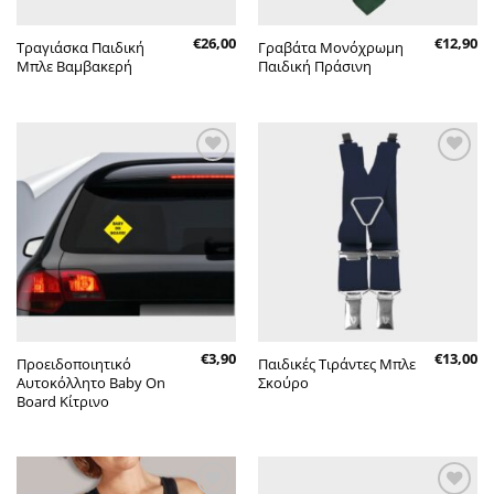
€
26,00
€
12,90
Τραγιάσκα Παιδική
Γραβάτα Μονόχρωμη
Μπλε Βαμβακερή
Παιδική Πράσινη
Πρόσθήκη
Πρόσθήκη
στην λίστα
στην λίστα
επιθυμητών
επιθυμητών
€
3,90
€
13,00
Προειδοποιητικό
Παιδικές Τιράντες Μπλε
Αυτοκόλλητο Baby On
Σκούρο
Board Κίτρινο