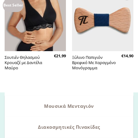
Πρόσθήκη
Πρόσθήκη
Best Seller
στην λίστα
στην λίστα
επιθυμητών
επιθυμητών
€
21,99
€
14,90
Σουτιέν Θηλασμού
Ξύλινο Παπιγιόν
Κρουαζέ με Δαντέλα
Βρεφικό Με Χαραγμένο
Μαύρο
Μονόγραμμα
Μουσικά Μενταγιόν
Διακοσμητικές Πινακίδες