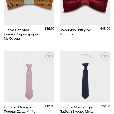
€
16,90
€
15,90
Ξύλινο Παπιγιόν
Βελούδινο Παπιγιόν
Παιδικό Παραγαμπράκι
Μπορντό
Με Όνομα
Πρόσθήκη
Πρόσθήκη
στην λίστα
στην λίστα
επιθυμητών
επιθυμητών
€
12,90
€
12,90
Γραβάτα Μονόχρωμη
Γραβάτα Μονόχρωμη
Παιδική Σάπιο Μήλο
Παιδική Σκούρο Μπλε