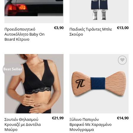
€
3,90
€
13,00
Προειδοποιητικό
Παιδικές Τιράντες Μπλε
Αυτοκόλλητο Baby On
Σκούρο
Board Κίτρινο
Πρόσθήκη
Πρόσθήκη
Best Seller
στην λίστα
στην λίστα
επιθυμητών
επιθυμητών
€
21,99
€
14,90
Σουτιέν Θηλασμού
Ξύλινο Παπιγιόν
Κρουαζέ με Δαντέλα
Βρεφικό Με Χαραγμένο
Μαύρο
Μονόγραμμα