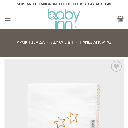
Μετάβαση
ΔΩΡΕΑΝ ΜΕΤΑΦΟΡΙΚΑ ΓΙΑ ΤΙΣ ΑΓΟΡΕΣ ΣΑΣ ΑΠΟ €49
στο
περιεχόμενο
ΑΡΧΙΚΉ ΣΕΛΊΔΑ
/
ΛΕΥΚΑ ΕΙΔΗ
/
ΠΆΝΕΣ ΑΓΚΑΛΙΆΣ
Πρόσθήκη
στην λίστα
επιθυμητών