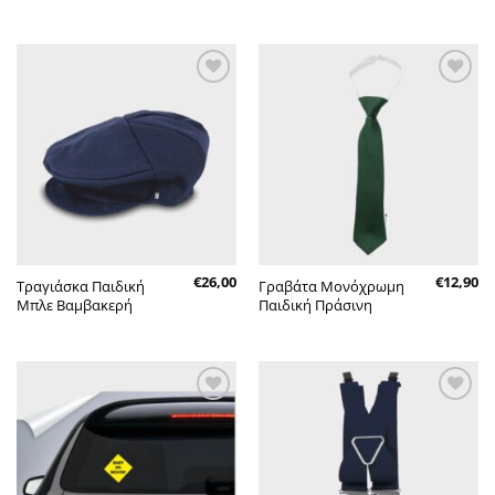
Πρόσθήκη
Πρόσθήκη
στην λίστα
στην λίστα
επιθυμητών
επιθυμητών
€
26,00
€
12,90
Τραγιάσκα Παιδική
Γραβάτα Μονόχρωμη
Μπλε Βαμβακερή
Παιδική Πράσινη
Πρόσθήκη
Πρόσθήκη
στην λίστα
στην λίστα
επιθυμητών
επιθυμητών