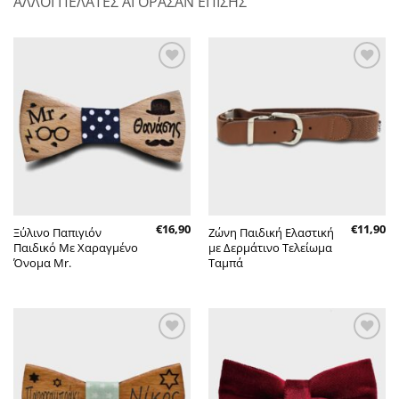
ΑΛΛΟΙ ΠΕΛΑΤΕΣ ΑΓΟΡΑΣΑΝ ΕΠΙΣΗΣ
Πρόσθήκη
Πρόσθήκη
στην λίστα
στην λίστα
επιθυμητών
επιθυμητών
€
16,90
€
11,90
Ξύλινο Παπιγιόν
Ζώνη Παιδική Ελαστική
Παιδικό Με Χαραγμένο
με Δερμάτινο Τελείωμα
Όνομα Mr.
Ταμπά
Πρόσθήκη
Πρόσθήκη
στην λίστα
στην λίστα
επιθυμητών
επιθυμητών