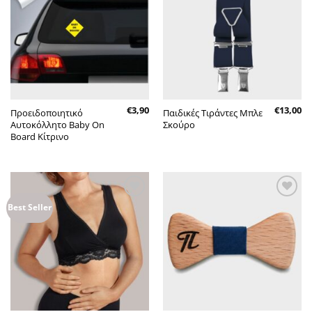
στην λίστα
στην λίστα
επιθυμητών
επιθυμητών
€
3,90
€
13,00
Προειδοποιητικό
Παιδικές Τιράντες Μπλε
Αυτοκόλλητο Baby On
Σκούρο
Board Κίτρινο
Πρόσθήκη
Πρόσθήκη
Best Seller
στην λίστα
στην λίστα
επιθυμητών
επιθυμητών