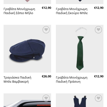
€
12,90
€
12,90
Γραβάτα Μονόχρωμη
Γραβάτα Μονόχρωμη
Παιδική Σάπιο Μήλο
Παιδική Σκούρο Μπλε
Πρόσθήκη
Πρόσθήκη
στην λίστα
στην λίστα
επιθυμητών
επιθυμητών
€
26,00
€
12,90
Τραγιάσκα Παιδική
Γραβάτα Μονόχρωμη
Μπλε Βαμβακερή
Παιδική Πράσινη
Πρόσθήκη
Πρόσθήκη