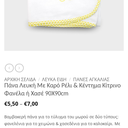
ΑΡΧΙΚΉ ΣΕΛΊΔΑ
/
ΛΕΥΚΑ ΕΙΔΗ
/
ΠΆΝΕΣ ΑΓΚΑΛΙΆΣ
Πάνα Λευκή Με Καρό Ρέλι & Κέντημα Κίτρινο
Φανέλα ή Χασέ 90Χ90cm
Price
€
5,50
–
€
7,00
range:
€5,50
Βαμβακερή πάνα για το τύλιγμα του μωρού σε δύο τύπους:
through
€7,00
φανελένια για το χειμώνα & χασεδένια για το καλοκαίρι. Με