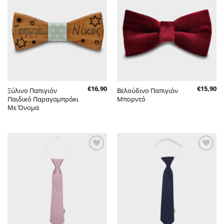
Πρόσθήκη
Πρόσθήκη
στην λίστα
στην λίστα
επιθυμητών
επιθυμητών
€
16,90
€
15,90
Ξύλινο Παπιγιόν
Βελούδινο Παπιγιόν
Παιδικό Παραγαμπράκι
Μπορντό
Με Όνομα
Πρόσθήκη
Πρόσθήκη
στην λίστα
στην λίστα
επιθυμητών
επιθυμητών