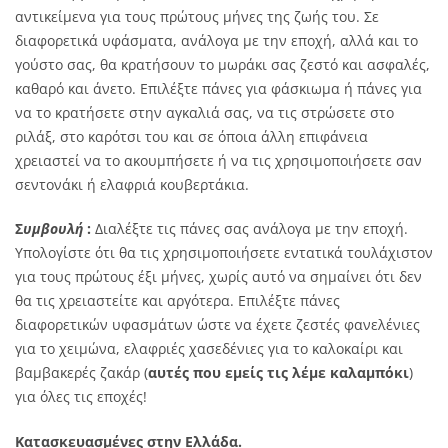
αντικείμενα για τους πρώτους μήνες της ζωής του. Σε
διαφορετικά υφάσματα, ανάλογα με την εποχή, αλλά και το
γούστο σας, θα κρατήσουν το μωράκι σας ζεστό και ασφαλές,
καθαρό και άνετο. Επιλέξτε πάνες για φάσκιωμα ή πάνες για
να το κρατήσετε στην αγκαλιά σας, να τις στρώσετε στο
ριλάξ, στο καρότσι του και σε όποια άλλη επιφάνεια
χρειαστεί να το ακουμπήσετε ή να τις χρησιμοποιήσετε σαν
σεντονάκι ή ελαφριά κουβερτάκια.
Σ
υμβουλή
:
Διαλέξτε τις πάνες σας ανάλογα με την εποχή.
Υπολογίστε ότι θα τις χρησιμοποιήσετε εντατικά τουλάχιστον
για τους πρώτους έξι μήνες, χωρίς αυτό να σημαίνει ότι δεν
θα τις χρειαστείτε και αργότερα. Επιλέξτε πάνες
διαφορετικών υφασμάτων ώστε να έχετε ζεστές φανελένιες
για το χειμώνα, ελαφριές χασεδένιες για το καλοκαίρι και
βαμβακερές ζακάρ (
αυτές που εμείς τις λέμε καλαμπόκι
)
για όλες τις εποχές!
Κατασκευασμένες στην Ελλάδα.