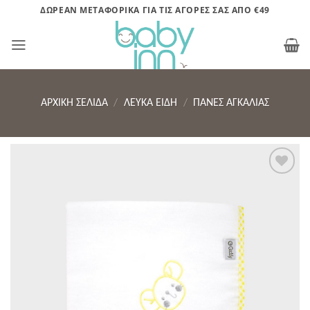
Μετάβαση
ΔΩΡΕΑΝ ΜΕΤΑΦΟΡΙΚΑ ΓΙΑ ΤΙΣ ΑΓΟΡΕΣ ΣΑΣ ΑΠΟ €49
στο
περιεχόμενο
ΑΡΧΙΚΉ ΣΕΛΊΔΑ
/
ΛΕΥΚΑ ΕΙΔΗ
/
ΠΆΝΕΣ ΑΓΚΑΛΙΆΣ
Πρόσθήκη
στην λίστα
επιθυμητών