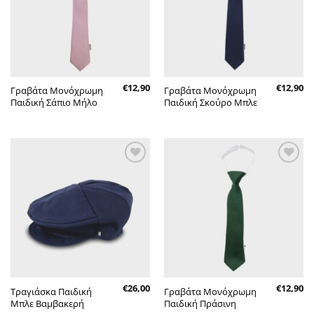
€
12,90
€
12,90
Γραβάτα Μονόχρωμη
Γραβάτα Μονόχρωμη
Παιδική Σάπιο Μήλο
Παιδική Σκούρο Μπλε
Πρόσθήκη
Πρόσθήκη
στην λίστα
στην λίστα
επιθυμητών
επιθυμητών
€
26,00
€
12,90
Τραγιάσκα Παιδική
Γραβάτα Μονόχρωμη
Μπλε Βαμβακερή
Παιδική Πράσινη