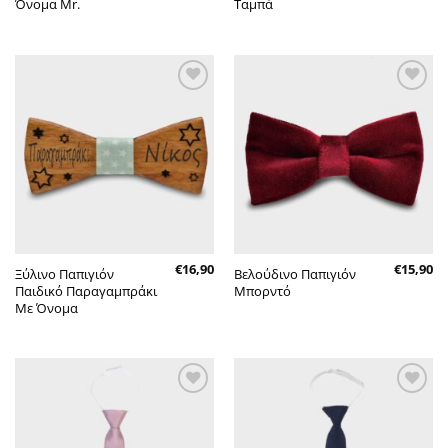
Όνομα Mr.
Ταμπά
Πρόσθήκη
Πρόσθήκη
στην λίστα
στην λίστα
επιθυμητών
επιθυμητών
€
16,90
€
15,90
Ξύλινο Παπιγιόν
Βελούδινο Παπιγιόν
Παιδικό Παραγαμπράκι
Μπορντό
Με Όνομα
Πρόσθήκη
Πρόσθήκη
στην λίστα
στην λίστα
επιθυμητών
επιθυμητών