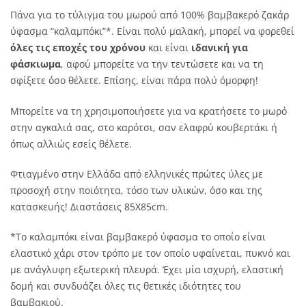
Πάνα για το τύλιγμα του μωρού από 100% βαμβακερό ζακάρ
ύφασμα “καλαμπόκι”*. Είναι πολύ μαλακή, μπορεί να φορεθεί
όλες τις εποχές του χρόνου
και είναι
ιδανική για
φάσκιωμα
, αφού μπορείτε να την τεντώσετε και να τη
σφίξετε όσο θέλετε. Επίσης, είναι πάρα πολύ όμορφη!
Μπορείτε να τη χρησιμοποιήσετε για να κρατήσετε το μωρό
στην αγκαλιά σας, στο καρότσι, σαν ελαφρύ κουβερτάκι ή
όπως αλλιώς εσείς θέλετε.
Φτιαγμένο στην Ελλάδα από ελληνικές πρώτες ύλες με
προσοχή στην ποιότητα, τόσο των υλικών, όσο και της
κατασκευής! Διαστάσεις 85Χ85cm.
*Το καλαμπόκι είναι βαμβακερό ύφασμα το οποίο είναι
ελαστικό χάρι στον τρόπο με τον οποίο υφαίνεται, πυκνό και
με ανάγλυφη εξωτερική πλευρά. Έχει μία ισχυρή, ελαστική
δομή και συνδυάζει όλες τις θετικές ιδιότητες του
βαμβακιού.