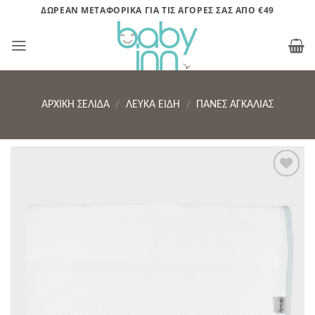
Μετάβαση
ΔΩΡΕΑΝ ΜΕΤΑΦΟΡΙΚΑ ΓΙΑ ΤΙΣ ΑΓΟΡΕΣ ΣΑΣ ΑΠΟ €49
στο
περιεχόμενο
ΑΡΧΙΚΉ ΣΕΛΊΔΑ
/
ΛΕΥΚΑ ΕΙΔΗ
/
ΠΆΝΕΣ ΑΓΚΑΛΙΆΣ
Πρόσθήκη
στην λίστα
επιθυμητών