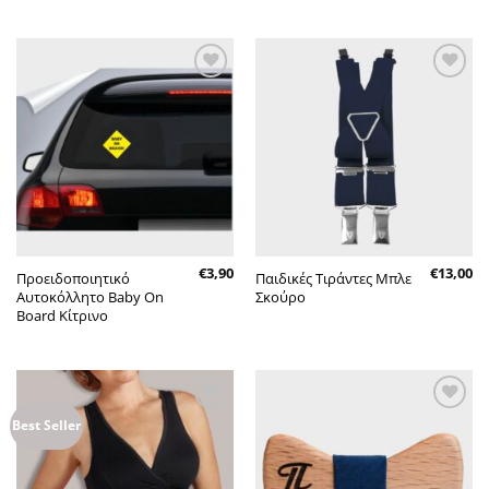
Πρόσθήκη
Πρόσθήκη
στην λίστα
στην λίστα
επιθυμητών
επιθυμητών
€
3,90
€
13,00
Προειδοποιητικό
Παιδικές Τιράντες Μπλε
Αυτοκόλλητο Baby On
Σκούρο
Board Κίτρινο
Πρόσθήκη
Πρόσθήκη
Best Seller
στην λίστα
στην λίστα
επιθυμητών
επιθυμητών