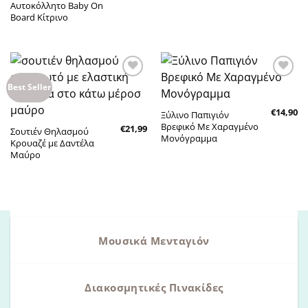
Αυτοκόλλητο Baby On
Board Κίτρινο
Πρόσθήκη
Πρόσθήκη
Best Seller
στην λίστα
στην λίστα
επιθυμητών
επιθυμητών
€
14,90
Ξύλινο Παπιγιόν
Βρεφικό Με Χαραγμένο
€
21,99
Σουτιέν Θηλασμού
Μονόγραμμα
Κρουαζέ με Δαντέλα
Μαύρο
Μουσικά Μενταγιόν
Διακοσμητικές Πινακίδες