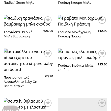
επιθυμητών
επιθυμητών
Παιδική Σάπιο Μήλο
Παιδική Σκούρο Μπλε
Πρόσθήκη
Πρόσθήκη
€
26,00
€
12,90
στην λίστα
στην λίστα
Τραγιάσκα Παιδική
Γραβάτα Μονόχρωμη
επιθυμητών
επιθυμητών
Μπλε Βαμβακερή
Παιδική Πράσινη
Πρόσθήκη
Πρόσθήκη
€
13,00
στην λίστα
στην λίστα
Παιδικές Τιράντες Μπλε
επιθυμητών
επιθυμητών
Σκούρο
€
3,90
Προειδοποιητικό
Αυτοκόλλητο Baby On
Board Κίτρινο
Πρόσθήκη
Πρόσθήκη
Best Seller