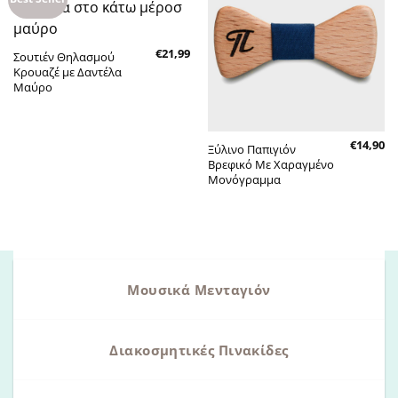
στην λίστα
στην λίστα
επιθυμητών
επιθυμητών
€
21,99
Σουτιέν Θηλασμού
Κρουαζέ με Δαντέλα
Μαύρο
€
14,90
Ξύλινο Παπιγιόν
Βρεφικό Με Χαραγμένο
Μονόγραμμα
Μουσικά Μενταγιόν
Διακοσμητικές Πινακίδες