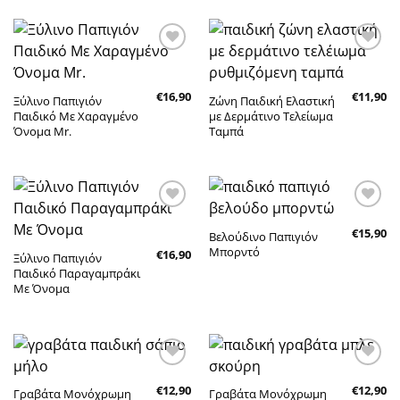
Πρόσθήκη
Πρόσθήκη
στην λίστα
στην λίστα
επιθυμητών
επιθυμητών
€
16,90
€
11,90
Ξύλινο Παπιγιόν
Ζώνη Παιδική Ελαστική
Παιδικό Με Χαραγμένο
με Δερμάτινο Τελείωμα
Όνομα Mr.
Ταμπά
Πρόσθήκη
Πρόσθήκη
€
15,90
στην λίστα
στην λίστα
Βελούδινο Παπιγιόν
επιθυμητών
επιθυμητών
Μπορντό
€
16,90
Ξύλινο Παπιγιόν
Παιδικό Παραγαμπράκι
Με Όνομα
Πρόσθήκη
Πρόσθήκη
€
12,90
€
12,90
στην λίστα
στην λίστα
Γραβάτα Μονόχρωμη
Γραβάτα Μονόχρωμη