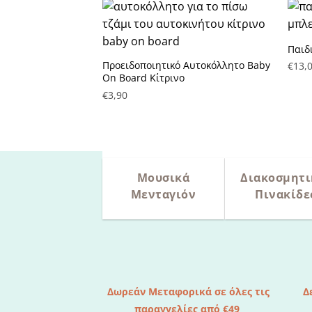
Παιδ
Πρόσθήκη στην λίστα
Προειδοποιητικό Αυτοκόλλητο Baby
€
13,
επιθυμητών
επιθ
On Board Κίτρινο
€
3,90
Μουσικά
Διακοσμητι
Μενταγιόν
Πινακίδε
Δωρεάν Μεταφορικά σε όλες τις
Δ
παραγγελίες από €49