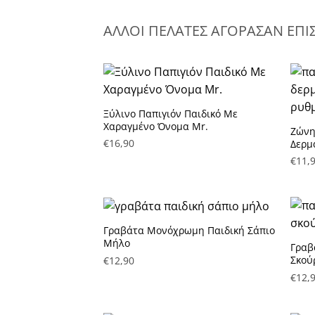
ΑΛΛΟΙ ΠΕΛΑΤΕΣ ΑΓΟΡΑΣΑΝ ΕΠΙ
Ξύλινο Παπιγιόν Παιδικό Με
Πρόσθήκη στην λίστα
Χαραγμένο Όνομα Mr.
Ζώνη
επιθυμητών
επιθ
€
16,90
Δερμ
€
11,
Γραβάτα Μονόχρωμη Παιδική Σάπιο
Μήλο
Γραβ
Πρόσθήκη στην λίστα
Σκού
€
12,90
επιθυμητών
επιθ
€
12,