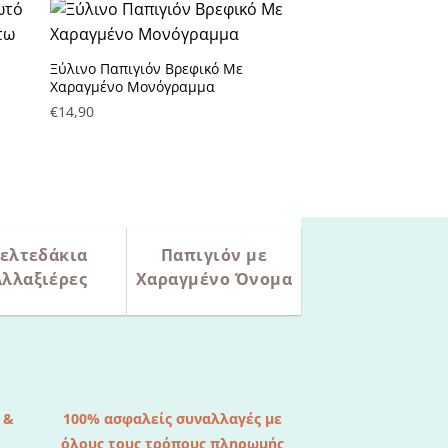
Ξύλινο Παπιγιόν Βρεφικό Με
Πρόσθήκη στην λίστα
Χαραγμένο Μονόγραμμα
επιθυμητών
€
14,90
ελτεδάκια
Παπιγιόν με
Αλλαξιέρες
Χαραγμένο Όνομα
 &
100% ασφαλείς συναλλαγές με
όλους τους τρόπους πληρωμής