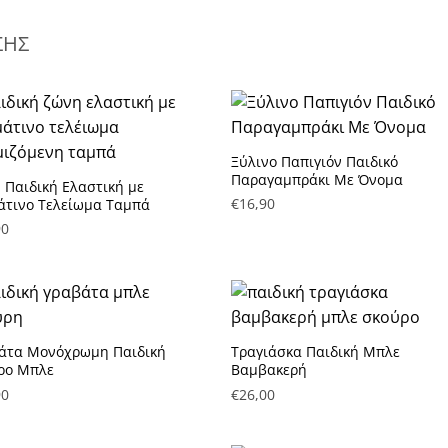
ΣΗΣ
Ξύλινο Παπιγιόν Παιδικό
Πρόσθήκη στην λίστα
Πρόσθήκη στην λίστα
Παραγαμπράκι Με Όνομα
 Παιδική Ελαστική με
υμητών
επιθυμητών
€
16,90
άτινο Τελείωμα Ταμπά
90
άτα Μονόχρωμη Παιδική
Τραγιάσκα Παιδική Μπλε
Πρόσθήκη στην λίστα
Πρόσθήκη στην λίστα
ρο Μπλε
Βαμβακερή
υμητών
επιθυμητών
90
€
26,00