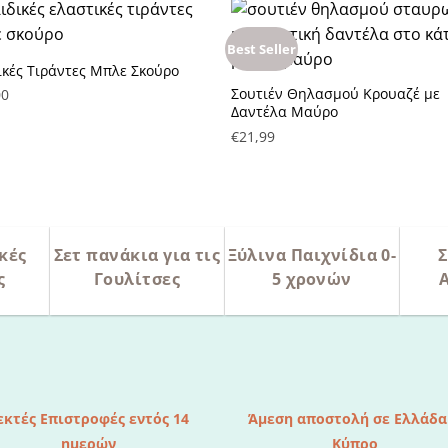
Best Seller
ικές Τιράντες Μπλε Σκούρο
Πρόσθήκη στην λίστα
Πρόσθήκη στην λίστα
Σουτιέν Θηλασμού Κρουαζέ με
00
υμητών
επιθυμητών
Δαντέλα Μαύρο
€
21,99
κές
Σετ πανάκια για τις
Ξύλινα Παιχνίδια 0-
Σ
ς
Γουλίτσες
5 χρονών
εκτές Επιστροφές εντός 14
Άμεση αποστολή σε Ελλάδα
ημερών
Κύπρο