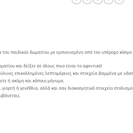
Πόρτα
του
Παιδικού
Δωματίου
με
Όνομα
Minnie
ποσότητα
α του παιδικού δωματίου με εμπνευσμένη από τον υπέροχο κόσμο 
ατίου και δείξτε σε όλους ποιο είναι το αφεντικό!
ξύλινες επικολλημένες λεπτομέρειες και στοιχεία βαμμένα με υδα
τε ή ακόμη και κάποιο μήνυμα.
, γιορτή ή γενέθλια, αλλά και σαν διακοσμητικό στοιχείο στολισμ
μβάνεται).