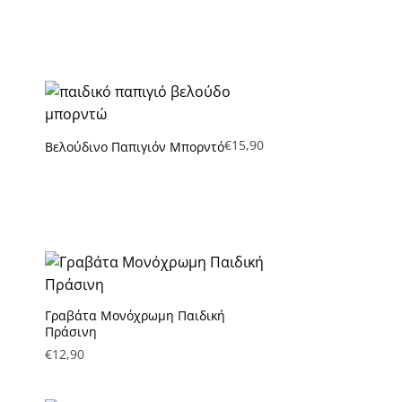
€
15,90
Βελούδινο Παπιγιόν Μπορντό
Πρόσθήκη στην λίστα
επιθυμητών
Γραβάτα Μονόχρωμη Παιδική
Πρόσθήκη στην λίστα
Πράσινη
επιθυμητών
€
12,90