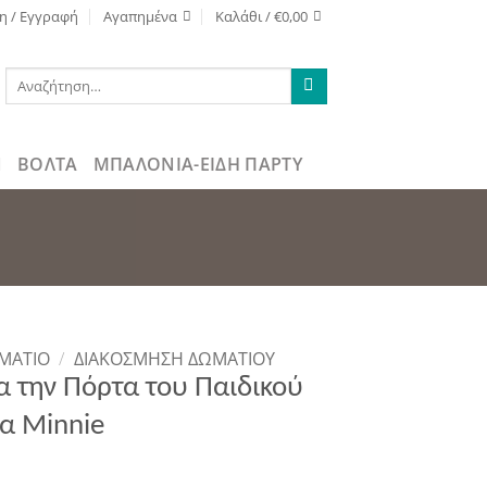
η / Εγγραφή
Αγαπημένα
Καλάθι /
€
0,00
Αναζήτηση
για:
ΒΌΛΤΑ
ΜΠΑΛΟΝΙΑ-ΕΙΔΗ ΠΑΡΤΥ
ΩΜΑΤΙΟ
/
ΔΙΑΚΌΣΜΗΣΗ ΔΩΜΑΤΊΟΥ
ια την Πόρτα του Παιδικού
α Minnie