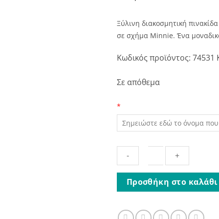
Ξύλινη διακοσμητική πινακίδα
σε σχήμα Minnie. Ένα μοναδικ
Κωδικός προϊόντος:
74531
Σε απόθεμα
*
Ξύλινη
Προσθήκη στο καλάθι
Πινακίδα
για
την