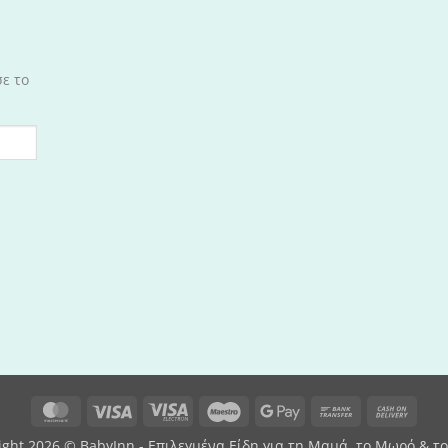
σε το
MasterCard
Visa
Visa
Maestro
Google
Bank
Cash
Electron
Pay
Transfer
On
ight 2026 © BabyInn - Επιλεγμένα Είδη για τη Μαμά, το Μωρό & το