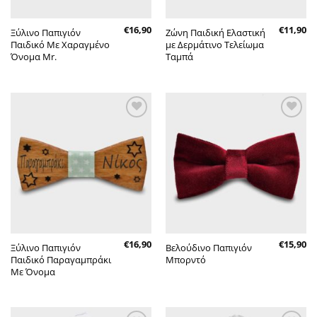
€
16,90
€
11,90
Ξύλινο Παπιγιόν
Ζώνη Παιδική Ελαστική
Παιδικό Με Χαραγμένο
με Δερμάτινο Τελείωμα
Όνομα Mr.
Ταμπά
Πρόσθήκη
Πρόσθήκη
στην λίστα
στην λίστα
επιθυμητών
επιθυμητών
€
16,90
€
15,90
Ξύλινο Παπιγιόν
Βελούδινο Παπιγιόν
Παιδικό Παραγαμπράκι
Μπορντό
Με Όνομα