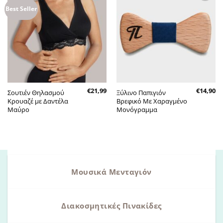
Πρόσθήκη
Πρόσθήκη
Best Seller
στην λίστα
στην λίστα
επιθυμητών
επιθυμητών
€
21,99
€
14,90
Σουτιέν Θηλασμού
Ξύλινο Παπιγιόν
Κρουαζέ με Δαντέλα
Βρεφικό Με Χαραγμένο
Μαύρο
Μονόγραμμα
Μουσικά Μενταγιόν
Διακοσμητικές Πινακίδες