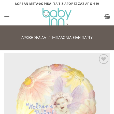
Μετάβαση
ΔΩΡΕΑΝ ΜΕΤΑΦΟΡΙΚΑ ΓΙΑ ΤΙΣ ΑΓΟΡΕΣ ΣΑΣ ΑΠΟ €49
στο
περιεχόμενο
ΑΡΧΙΚΉ ΣΕΛΊΔΑ
/
ΜΠΑΛΟΝΙΑ-ΕΙΔΗ ΠΑΡΤΥ
Πρόσθήκη
στην λίστα
επιθυμητών