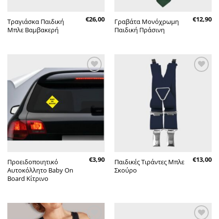
€
26,00
€
12,90
Τραγιάσκα Παιδική
Γραβάτα Μονόχρωμη
Μπλε Βαμβακερή
Παιδική Πράσινη
Πρόσθήκη
Πρόσθήκη
στην λίστα
στην λίστα
επιθυμητών
επιθυμητών
€
3,90
€
13,00
Προειδοποιητικό
Παιδικές Τιράντες Μπλε
Αυτοκόλλητο Baby On
Σκούρο
Board Κίτρινο