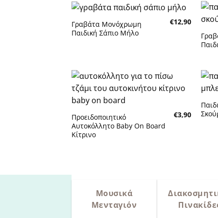
€
12,90
Γραβάτα Μονόχρωμη
Παιδική Σάπιο Μήλο
Γραβ
Πρόσθήκη στην λίστα
Παιδ
επιθυμητών
επιθ
Παιδ
Πρόσθήκη στην λίστα
Σκού
€
3,90
Προειδοποιητικό
επιθυμητών
επιθ
Αυτοκόλλητο Baby On Board
Κίτρινο
Μουσικά
Διακοσμητι
Μενταγιόν
Πινακίδε