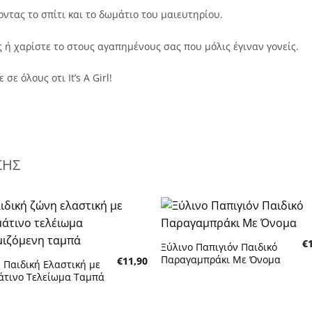
οντας το σπίτι και το δωμάτιο του μαιευτηρίου.
 ή χαρίστε το στους αγαπημένους σας που μόλις έγιναν γονείς.
ε όλους οτι It’s A Girl!
ΣΗΣ
€
Ξύλινο Παπιγιόν Παιδικό
Πρόσθήκη στην λίστα
Πρόσθήκη στην λίστα
Παραγαμπράκι Με Όνομα
€
11,90
 Παιδική Ελαστική με
υμητών
επιθυμητών
άτινο Τελείωμα Ταμπά