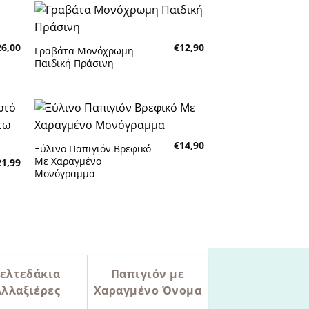
26,00
€
12,90
Γραβάτα Μονόχρωμη
Πρόσθήκη στην λίστα
Παιδική Πράσινη
επιθυμητών
€
14,90
Ξύλινο Παπιγιόν Βρεφικό
Πρόσθήκη στην λίστα
Με Χαραγμένο
21,99
επιθυμητών
Μονόγραμμα
ελτεδάκια
Παπιγιόν με
Αλλαξιέρες
Χαραγμένο Όνομα