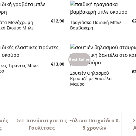
€
12,90
€
άτα Μονόχρωμη
Τραγιάσκα Παιδική Μπλε
Πρόσθήκη στην λίστα
Πρόσθήκη στην λίστα
ική Σκούρο Μπλε
Βαμβακερή
υμητών
επιθυμητών
Best Seller
€
13,00
ικές Τιράντες Μπλε
Πρόσθήκη στην λίστα
Πρόσθήκη στην λίστα
ρο
€
Σουτιέν Θηλασμού
υμητών
επιθυμητών
Κρουαζέ με Δαντέλα
Μαύρο
κές
Σετ πανάκια για τις
Ξύλινα Παιχνίδια 0-
Σ
ς
Γουλίτσες
5 χρονών