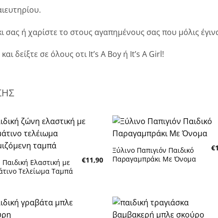
αιευτηρίου.
ι σας ή χαρίστε το στους αγαπημένους σας που μόλις έγινα
 δείξτε σε όλους οτι It’s A Boy ή It’s A Girl!
ΣΗΣ
Πρόσθήκη
Πρόσθή
€
στην λίστα
στην λίσ
Ξύλινο Παπιγιόν Παιδικό
επιθυμητών
επιθυμη
Παραγαμπράκι Με Όνομα
€
11,90
 Παιδική Ελαστική με
άτινο Τελείωμα Ταμπά