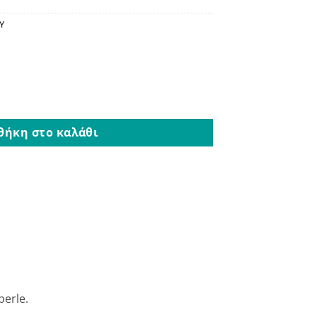
Υ
ια Γαλάζιο ποσότητα
θήκη στο καλάθι
erle.