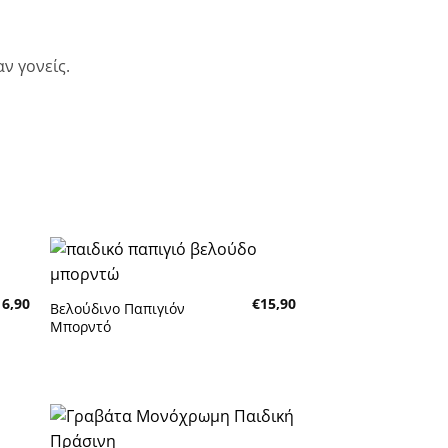
ν γονείς.
κη
Πρόσθήκη
16,90
€
15,90
τα
στην λίστα
Βελούδινο Παπιγιόν
τών
επιθυμητών
Μπορντό