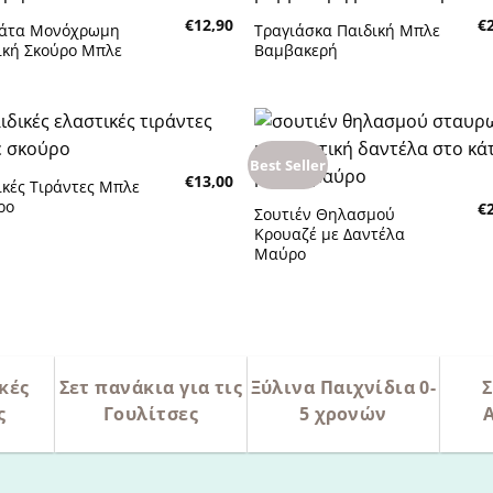
Πρόσθήκη
Πρόσθή
€
12,90
€
στην λίστα
στην λίσ
άτα Μονόχρωμη
Τραγιάσκα Παιδική Μπλε
επιθυμητών
επιθυμη
ική Σκούρο Μπλε
Βαμβακερή
Best Seller
Πρόσθήκη
Πρόσθή
€
13,00
στην λίστα
στην λίσ
ικές Τιράντες Μπλε
επιθυμητών
επιθυμη
ρο
€
Σουτιέν Θηλασμού
Κρουαζέ με Δαντέλα
Μαύρο
κές
Σετ πανάκια για τις
Ξύλινα Παιχνίδια 0-
Σ
ς
Γουλίτσες
5 χρονών