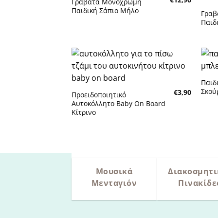
Γραβάτα Μονόχρωμη
Πρόσθήκη
Παιδική Σάπιο Μήλο
στην λίστα
Γραβ
επιθυμητών
Παιδ
Πρόσθήκη
στην λίστα
Παιδ
επιθυμητών
Σκού
€
3,90
Προειδοποιητικό
Αυτοκόλλητο Baby On Board
Κίτρινο
Μουσικά
Διακοσμητι
Μενταγιόν
Πινακίδε