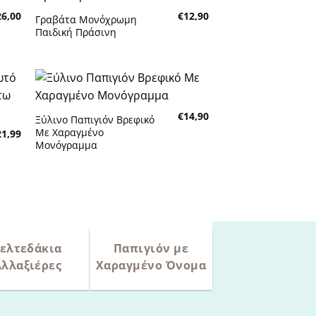
κη
Πρόσθήκη
26,00
€
12,90
τα
στην λίστα
Γραβάτα Μονόχρωμη
τών
επιθυμητών
Παιδική Πράσινη
κη
Πρόσθήκη
€
14,90
τα
στην λίστα
Ξύλινο Παπιγιόν Βρεφικό
τών
επιθυμητών
Με Χαραγμένο
21,99
Μονόγραμμα
ελτεδάκια
Παπιγιόν με
Αλλαξιέρες
Χαραγμένο Όνομα