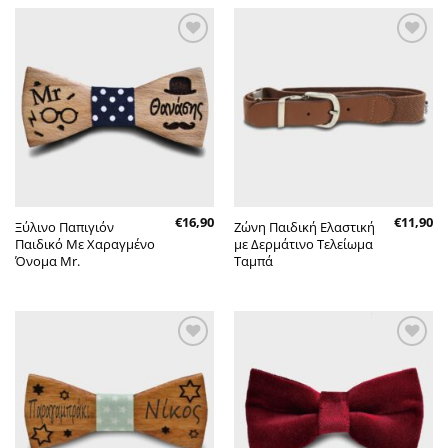
Πρόσθήκη
Πρόσθήκη
στην λίστα
στην λίστα
επιθυμητών
επιθυμητών
€
16,90
€
11,90
Ξύλινο Παπιγιόν
Ζώνη Παιδική Ελαστική
Παιδικό Με Χαραγμένο
με Δερμάτινο Τελείωμα
Όνομα Mr.
Ταμπά
Πρόσθήκη
Πρόσθήκη
στην λίστα
στην λίστα
επιθυμητών
επιθυμητών