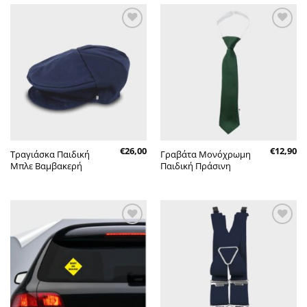
Πρόσθήκη
Πρόσθήκη
στην λίστα
στην λίστα
επιθυμητών
επιθυμητών
€
26,00
€
12,90
Τραγιάσκα Παιδική
Γραβάτα Μονόχρωμη
Μπλε Βαμβακερή
Παιδική Πράσινη
Πρόσθήκη
Πρόσθήκη
στην λίστα
στην λίστα
επιθυμητών
επιθυμητών