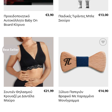
€
3,90
€
13,00
Προειδοποιητικό
Παιδικές Τιράντες Μπλε
Αυτοκόλλητο Baby On
Σκούρο
Board Κίτρινο
Πρόσθήκη
Πρόσθήκη
Best Seller
στην λίστα
στην λίστα
επιθυμητών
επιθυμητών
€
21,99
€
14,90
Σουτιέν Θηλασμού
Ξύλινο Παπιγιόν
Κρουαζέ με Δαντέλα
Βρεφικό Με Χαραγμένο
Μαύρο
Μονόγραμμα