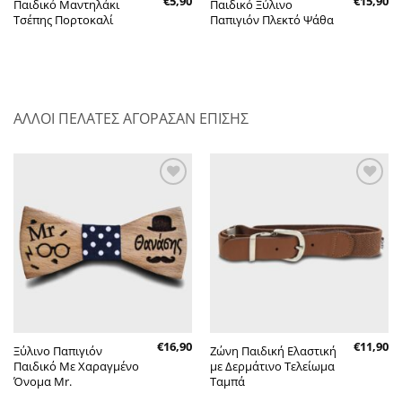
€
5,90
€
15,90
Παιδικό Μαντηλάκι
Παιδικό Ξύλινο
Τσέπης Πορτοκαλί
Παπιγιόν Πλεκτό Ψάθα
ΑΛΛΟΙ ΠΕΛΑΤΕΣ ΑΓΟΡΑΣΑΝ ΕΠΙΣΗΣ
Πρόσθήκη
Πρόσθήκη
στην λίστα
στην λίστα
επιθυμητών
επιθυμητών
€
16,90
€
11,90
Ξύλινο Παπιγιόν
Ζώνη Παιδική Ελαστική
Παιδικό Με Χαραγμένο
με Δερμάτινο Τελείωμα
Όνομα Mr.
Ταμπά