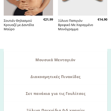
€
21,99
€
14,90
Σουτιέν Θηλασμού
Ξύλινο Παπιγιόν
Κρουαζέ με Δαντέλα
Βρεφικό Με Χαραγμένο
Μαύρο
Μονόγραμμα
Μουσικά Μενταγιόν
Διακοσμητικές Πινακίδες
Σετ πανάκια για τις Γουλίτσες
Ξύλινα Παιχνίδια 0-5 χρονών