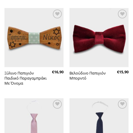
Πρόσθήκη
Πρόσθήκη
στην λίστα
στην λίστα
επιθυμητών
επιθυμητών
€
16,90
€
15,90
Ξύλινο Παπιγιόν
Βελούδινο Παπιγιόν
Παιδικό Παραγαμπράκι
Μπορντό
Με Όνομα
Πρόσθήκη
Πρόσθήκη
στην λίστα
στην λίστα
επιθυμητών
επιθυμητών