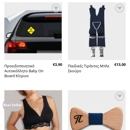
Πρόσθήκη
Πρόσθήκη
στην λίστα
στην λίστα
επιθυμητών
επιθυμητών
€
3,90
€
13,00
Προειδοποιητικό
Παιδικές Τιράντες Μπλε
Αυτοκόλλητο Baby On
Σκούρο
Board Κίτρινο
Πρόσθήκη
Πρόσθήκη
Best Seller
στην λίστα
στην λίστα
επιθυμητών
επιθυμητών