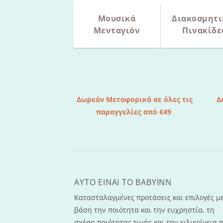
Μουσικά
Διακοσμητι
Μενταγιόν
Πινακίδε
Δωρεάν Μεταφορικά σε όλες τις
Δ
παραγγελίες από €49
AYTO EINAI TO ΒΑΒΥΙΝΝ
Κατασταλαγμένες προτάσεις και επιλογές μ
βάση την ποιότητα και την ευχρηστία, τη
σχέση ποιότητας τιμής και την ειλικρίνεια 