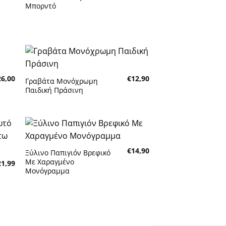
τών
επιθυμητών
Μπορντό
κη
Πρόσθήκη
26,00
€
12,90
τα
στην λίστα
Γραβάτα Μονόχρωμη
τών
επιθυμητών
Παιδική Πράσινη
κη
Πρόσθήκη
€
14,90
τα
στην λίστα
Ξύλινο Παπιγιόν Βρεφικό
τών
επιθυμητών
Με Χαραγμένο
21,99
Μονόγραμμα