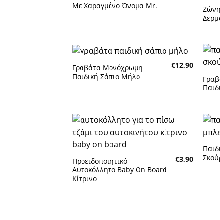
επιθυμητών
Με Χαραγμένο Όνομα Mr.
Ζώνη
Δερμ
€
12,90
Γραβάτα Μονόχρωμη
Πρόσθήκη
Παιδική Σάπιο Μήλο
στην λίστα
Γραβ
επιθυμητών
Παιδ
Πρόσθήκη
στην λίστα
Παιδ
επιθυμητών
Σκού
€
3,90
Προειδοποιητικό
Αυτοκόλλητο Baby On Board
Κίτρινο