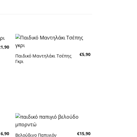
21,90
κη
Πρόσθήκη
€
5,90
τα
στην λίστα
Παιδικό Μαντηλάκι Τσέπης
τών
επιθυμητών
Γκρι
κη
Πρόσθήκη
16,90
€
15,90
τα
στην λίστα
Βελούδινο Παπιγιόν