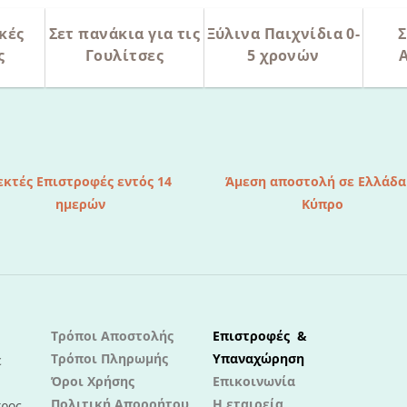
κές
Σετ πανάκια για τις
Ξύλινα Παιχνίδια 0-
Σ
ς
Γουλίτσες
5 χρονών
εκτές Επιστροφές εντός 14
Άμεση αποστολή σε Ελλάδα
ημερών
Κύπρο
Τρόποι Αποστολής
Επιστροφές &
Τρόποι Πληρωμής
Υπαναχώρηση
ε
Όροι Χρήσης
Επικοινωνία
Πολιτική Απορρήτου
Η εταιρεία
προς