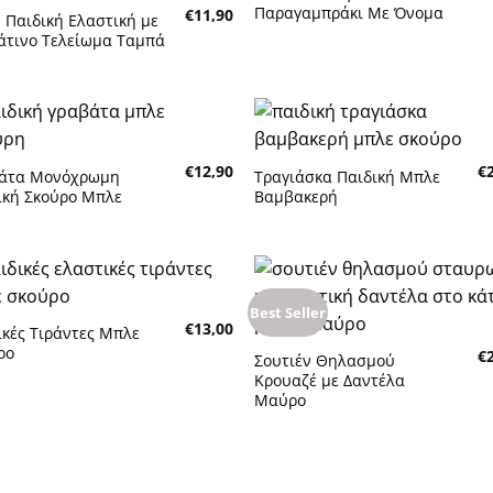
επιθυμητών
επιθυμη
Παραγαμπράκι Με Όνομα
€
11,90
 Παιδική Ελαστική με
άτινο Τελείωμα Ταμπά
Πρόσθήκη
Πρόσθή
€
12,90
€
στην λίστα
στην λίσ
άτα Μονόχρωμη
Τραγιάσκα Παιδική Μπλε
επιθυμητών
επιθυμη
ική Σκούρο Μπλε
Βαμβακερή
Best Seller
Πρόσθήκη
Πρόσθή
€
13,00
στην λίστα
στην λίσ
ικές Τιράντες Μπλε
επιθυμητών
επιθυμη
ρο
€
Σουτιέν Θηλασμού
Κρουαζέ με Δαντέλα
Μαύρο