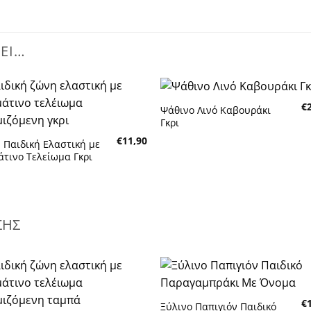
ΣΕΙ…
€
Ψάθινο Λινό Καβουράκι
Πρόσθήκη
Πρόσθή
Γκρι
στην λίστα
στην λίσ
επιθυμητών
επιθυμη
€
11,90
 Παιδική Ελαστική με
άτινο Τελείωμα Γκρι
ΣΗΣ
Πρόσθήκη
Πρόσθή
€
στην λίστα
στην λίσ
Ξύλινο Παπιγιόν Παιδικό