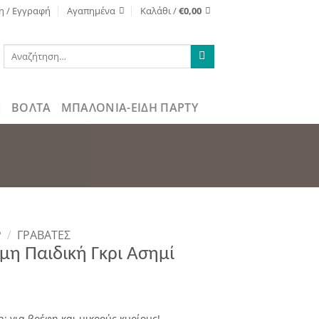
η / Εγγραφή
Αγαπημένα
Καλάθι /
€
0,00
Αναζήτηση
για:
ΒΌΛΤΑ
ΜΠΑΛΟΝΙΑ-ΕΙΔΗ ΠΑΡΤΥ
Ρ
/
ΓΡΑΒΆΤΕΣ
η Παιδική Γκρι Ασημί
: για βρέφη και μικρούς κυρίους!