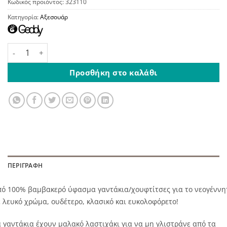
Κωδικός προϊόντος:
323110
Κατηγορία:
Αξεσουάρ
Γαντάκια για Νεογέννητο Κίτρινο ποσότητα
Προσθήκη στο καλάθι
ΠΕΡΙΓΡΑΦΉ
πό 100% βαμβακερό ύφασμα γαντάκια/χουφτίτσες για το νεογέννη
 λευκό χρώμα, ουδέτερο, κλασικό και ευκολοφόρετο!
 γαντάκια έχουν μαλακό λαστιχάκι για να μη γλιστράνε από τα