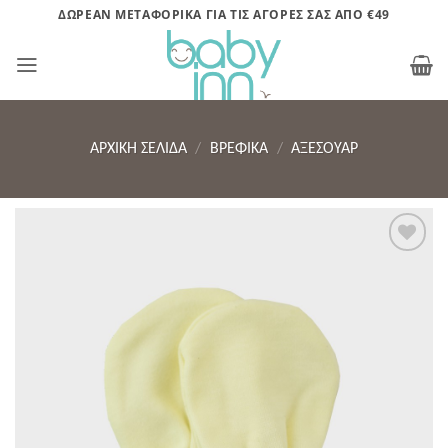
Μετάβαση
ΔΩΡΕΑΝ ΜΕΤΑΦΟΡΙΚΑ ΓΙΑ ΤΙΣ ΑΓΟΡΕΣ ΣΑΣ ΑΠΟ €49
στο
περιεχόμενο
ΑΡΧΙΚΉ ΣΕΛΊΔΑ
/
ΒΡΕΦΙΚΑ
/
ΑΞΕΣΟΥΆΡ
Πρόσθήκη
στην λίστα
επιθυμητών