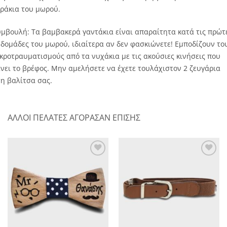
ράκια του μωρού.
μβουλή: Τα βαμβακερά γαντάκια είναι απαραίτητα κατά τις πρώτ
δομάδες του μωρού, ιδιαίτερα αν δεν φασκιώνετε! Εμποδίζουν το
κροτραυματισμούς από τα νυχάκια με τις ακούσιες κινήσεις που
νει το βρέφος. Μην αμελήσετε να έχετε τουλάχιστον 2 ζευγάρια
η βαλίτσα σας.
ΑΛΛΟΙ ΠΕΛΑΤΕΣ ΑΓΟΡΑΣΑΝ ΕΠΙΣΗΣ
Πρόσθήκη
Πρόσθήκη
στην λίστα
στην λίστα
επιθυμητών
επιθυμητών