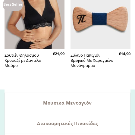
Πρόσθήκη
Πρόσθήκη
Best Seller
στην λίστα
στην λίστα
επιθυμητών
επιθυμητών
€
21,99
€
14,90
Σουτιέν Θηλασμού
Ξύλινο Παπιγιόν
Κρουαζέ με Δαντέλα
Βρεφικό Με Χαραγμένο
Μαύρο
Μονόγραμμα
Μουσικά Μενταγιόν
Διακοσμητικές Πινακίδες