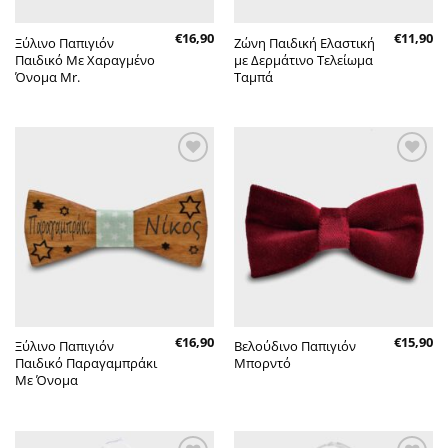
€
16,90
€
11,90
Ξύλινο Παπιγιόν
Ζώνη Παιδική Ελαστική
Παιδικό Με Χαραγμένο
με Δερμάτινο Τελείωμα
Όνομα Mr.
Ταμπά
Πρόσθήκη
Πρόσθήκη
στην λίστα
στην λίστα
επιθυμητών
επιθυμητών
€
16,90
€
15,90
Ξύλινο Παπιγιόν
Βελούδινο Παπιγιόν
Παιδικό Παραγαμπράκι
Μπορντό
Με Όνομα