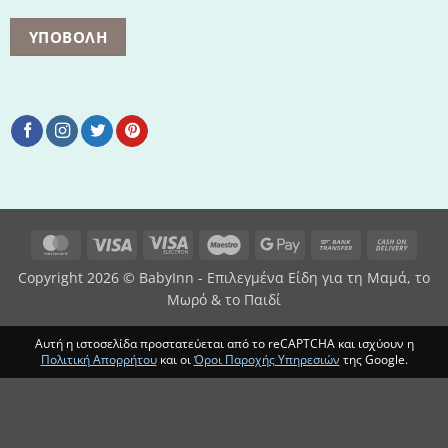
MasterCard
Visa
Visa
Maestro
Google
Bank
Cash
Electron
Pay
Transfer
On
Copyright 2026 © BabyInn - Επιλεγμένα Είδη για τη Μαμά, το
Deliv
Μωρό & το Παιδί
Αυτή η ιστοσελίδα προστατεύεται από το reCAPTCHA και ισχύουν η
Πολιτική Απορρήτου
και οι
Όροι Παροχής Υπηρεσιών
της Google.