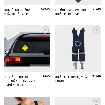
€
26,00
€
12,90
Τραγιάσκα Παιδική
Γραβάτα Μονόχρωμη
Μπλε Βαμβακερή
Παιδική Πράσινη
Πρόσθήκη
Πρόσθήκη
στην λίστα
στην λίστα
επιθυμητών
επιθυμητών
€
3,90
€
13,00
Προειδοποιητικό
Παιδικές Τιράντες Μπλε
Αυτοκόλλητο Baby On
Σκούρο
Board Κίτρινο