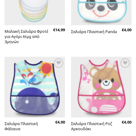
€
14,99
€
4,00
Μαλακή Σαλιάρα Φροτέ
Σαλιάρα Πλαστική Panda
για Αγόρι 6τμχ από
3μηνών
Πρόσθήκη
Πρόσθήκη
στην λίστα
στην λίστα
επιθυμητών
επιθυμητών
€
4,00
€
4,00
Σαλιάρα Πλαστική
Σαλιάρα Πλαστική Ροζ
Φάλαινα
Αρκουδάκι