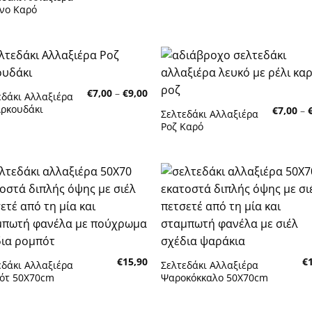
range:
ινο Καρό
€7,00
through
€9,00
Πρόσθήκη
Πρόσθή
Price
€
7,00
–
€
9,00
στην λίστα
στην λίσ
εδάκι Αλλαξιέρα
range:
επιθυμητών
επιθυμη
Αρκουδάκι
€
7,00
–
€7,00
Σελτεδάκι Αλλαξιέρα
through
Ροζ Καρό
€9,00
Πρόσθήκη
Πρόσθή
στην λίστα
στην λίσ
επιθυμητών
επιθυμη
€
15,90
€
εδάκι Αλλαξιέρα
Σελτεδάκι Αλλαξιέρα
ότ 50Χ70cm
Ψαροκόκκαλο 50Χ70cm