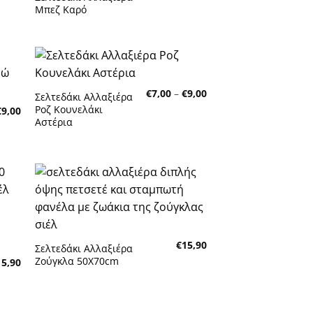
range:
through
Μπεζ Καρό
€7,00
€9,00
through
€9,00
κη
Πρόσθήκη
Price
€
7,00
–
€
9,00
τα
στην λίστα
Σελτεδάκι Αλλαξιέρα
range:
τών
επιθυμητών
Ροζ Κουνελάκι
Price
€
9,00
€7,00
range:
Αστέρια
through
€7,00
€9,00
through
€9,00
κη
Πρόσθήκη
τα
στην λίστα
τών
επιθυμητών
€
15,90
Σελτεδάκι Αλλαξιέρα
Ζούγκλα 50Χ70cm
15,90