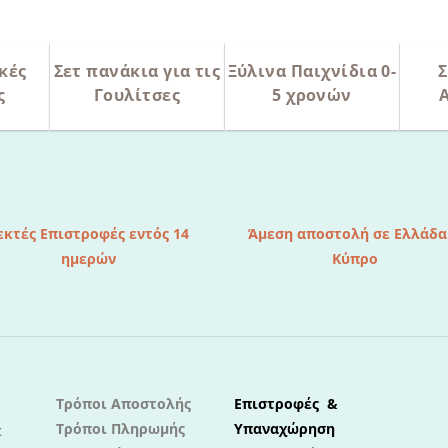
κές
Σετ πανάκια για τις
Ξύλινα Παιχνίδια 0-
Σ
ς
Γουλίτσες
5 χρονών
εκτές Επιστροφές εντός 14
Άμεση αποστολή σε Ελλάδα
ημερών
Κύπρο
Τρόποι Αποστολής
Επιστροφές &
Τρόποι Πληρωμής
Υπαναχώρηση
ε