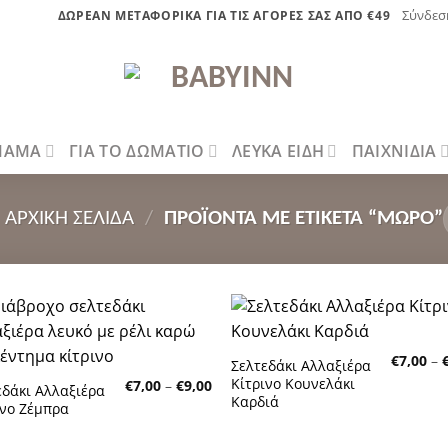
Σύνδεσ
ΔΩΡΕΑΝ ΜΕΤΑΦΟΡΙΚΑ ΓΙΑ ΤΙΣ ΑΓΟΡΕΣ ΣΑΣ ΑΠΟ €49
 ΜΑΜΑ
ΓΙΑ ΤΟ ΔΩΜΑΤΙΟ
ΛΕΥΚΑ ΕΙΔΗ
ΠΑΙΧΝΙΔΙΑ
ΑΡΧΙΚΉ ΣΕΛΊΔΑ
/
ΠΡΟΪΌΝΤΑ ΜΕ ΕΤΙΚΈΤΑ “ΜΩΡΌ”
Πρόσθήκη
Πρόσθή
€
7,00
–
στην λίστα
στην λίσ
Σελτεδάκι Αλλαξιέρα
επιθυμητών
επιθυμη
Κίτρινο Κουνελάκι
Price
€
7,00
–
€
9,00
εδάκι Αλλαξιέρα
range:
Καρδιά
ινο Ζέμπρα
€7,00
through
€9,00