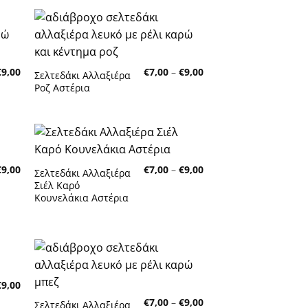
κη
Πρόσθήκη
τα
στην λίστα
τών
επιθυμητών
Price
Price
€
9,00
€
7,00
–
€
9,00
Σελτεδάκι Αλλαξιέρα
range:
range:
Ροζ Αστέρια
€7,00
€7,00
through
through
€9,00
€9,00
κη
Πρόσθήκη
Price
Price
€
9,00
€
7,00
–
€
9,00
τα
στην λίστα
Σελτεδάκι Αλλαξιέρα
range:
range:
τών
επιθυμητών
Σιέλ Καρό
€7,00
€7,00
Κουνελάκια Αστέρια
through
through
€9,00
€9,00
κη
Πρόσθήκη
Price
€
9,00
τα
στην λίστα
range:
τών
επιθυμητών
Price
€
7,00
–
€
9,00
€7,00
Σελτεδάκι Αλλαξιέρα