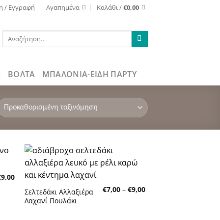
η / Εγγραφή
Αγαπημένα
Καλάθι /
€
0,00
Αναζήτηση
για:
ΒΌΛΤΑ
ΜΠΑΛΟΝΙΑ-ΕΙΔΗ ΠΑΡΤΥ
κη
Πρόσθήκη
Price
€
9,00
τα
στην λίστα
range:
τών
επιθυμητών
Price
€
7,00
–
€
9,00
€7,00
Σελτεδάκι Αλλαξιέρα
range:
through
Λαχανί Πουλάκι
€7,00
€9,00
through
€9,00