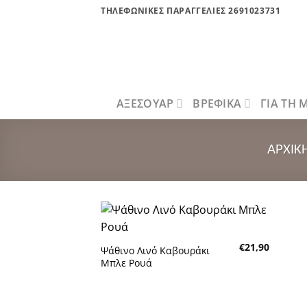
Μετάβαση
ΤΗΛΕΦΩΝΙΚΕΣ ΠΑΡΑΓΓΕΛΙΕΣ 2691023731
στο
περιεχόμενο
ΑΞΕΣΟΥΑΡ
ΒΡΕΦΙΚΑ
ΓΙΑ ΤΗ
ΑΡΧΙΚ
Πρόσθήκη
€
21,90
στην λίστα
Ψάθινο Λινό Καβουράκι
επιθυμητών
Μπλε Ρουά