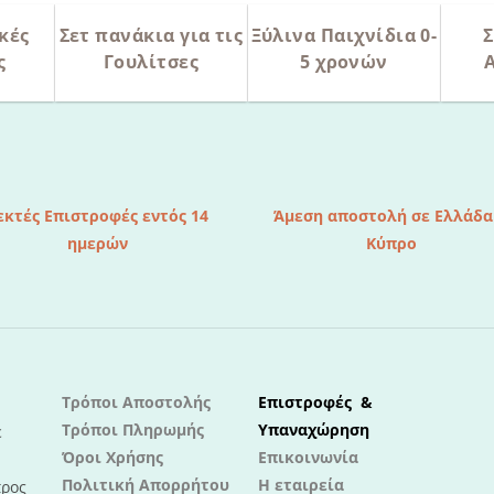
κές
Σετ πανάκια για τις
Ξύλινα Παιχνίδια 0-
Σ
ς
Γουλίτσες
5 χρονών
εκτές Επιστροφές εντός 14
Άμεση αποστολή σε Ελλάδα
ημερών
Κύπρο
Τρόποι Αποστολής
Επιστροφές &
Τρόποι Πληρωμής
Υπαναχώρηση
ε
Όροι Χρήσης
Επικοινωνία
Πολιτική Απορρήτου
Η εταιρεία
προς