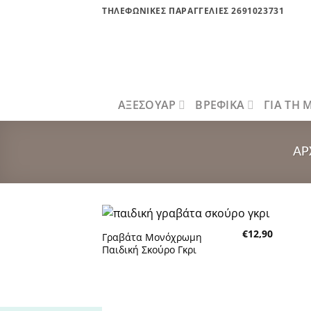
Μετάβαση
ΤΗΛΕΦΩΝΙΚΕΣ ΠΑΡΑΓΓΕΛΙΕΣ 2691023731
στο
περιεχόμενο
ΑΞΕΣΟΥΑΡ
ΒΡΕΦΙΚΑ
ΓΙΑ ΤΗ
ΑΡ
€
12,90
Γραβάτα Μονόχρωμη
Πρόσθήκη
Παιδική Σκούρο Γκρι
στην λίστα
επιθυμητών