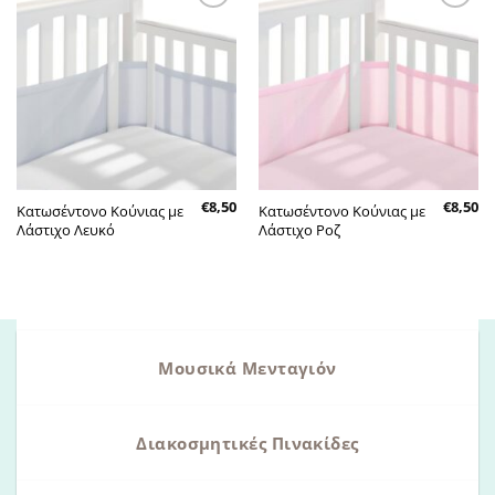
Πρόσθήκη
Πρόσθήκη
στην λίστα
στην λίστα
επιθυμητών
επιθυμητών
€
8,50
€
8,50
Κατωσέντονο Κούνιας με
Κατωσέντονο Κούνιας με
Λάστιχο Λευκό
Λάστιχο Ροζ
Μουσικά Μενταγιόν
Διακοσμητικές Πινακίδες