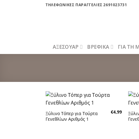
Μετάβαση
ΤΗΛΕΦΩΝΙΚΕΣ ΠΑΡΑΓΓΕΛΙΕΣ 2691023731
στο
περιεχόμενο
ΑΞΕΣΟΥΑΡ
ΒΡΕΦΙΚΑ
ΓΙΑ ΤΗ
Πρόσθήκη
€
4,99
στην λίστα
Ξύλινο Τόπερ για Τούρτα
Ξύλι
επιθυμητών
Γενεθλίων Αριθμός 1
Γενε