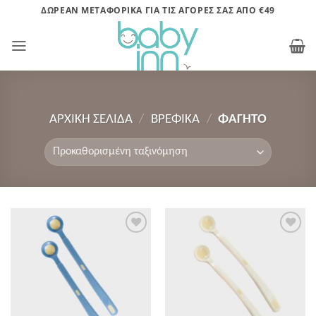
Μετάβαση
ΔΩΡΕΑΝ ΜΕΤΑΦΟΡΙΚΑ ΓΙΑ ΤΙΣ ΑΓΟΡΕΣ ΣΑΣ ΑΠΟ €49
στο
περιεχόμενο
ΑΡΧΙΚΉ ΣΕΛΊΔΑ
/
ΒΡΕΦΙΚΑ
/
ΦΑΓΗΤΌ
Πρόσθήκη
Πρόσθήκη
στην λίστα
στην λίστα
επιθυμητών
επιθυμητών