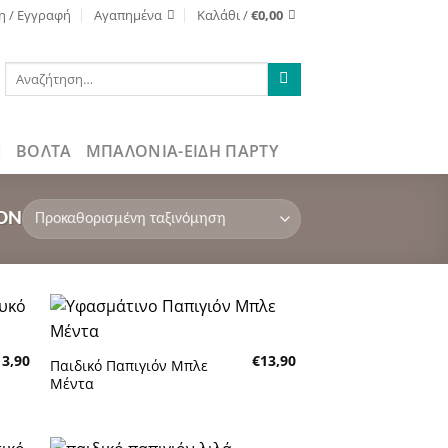
η / Εγγραφή
Αγαπημένα
Καλάθι /
€
0,00
Αναζήτηση
για:
ΒΌΛΤΑ
ΜΠΑΛΟΝΙΑ-ΕΙΔΗ ΠΑΡΤΥ
ΌΝ
κη
Πρόσθήκη
13,90
€
13,90
τα
στην λίστα
Παιδικό Παπιγιόν Μπλε
τών
επιθυμητών
Μέντα