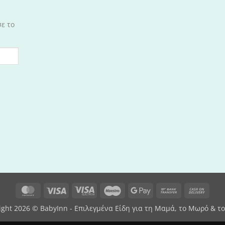
σε το
MasterCard
Visa
Visa
Maestro
Google
Bank
Cash
Electron
Pay
Transfer
On
ight 2026 © BabyInn - Επιλεγμένα Είδη για τη Μαμά, το Μωρό & το
Deliv