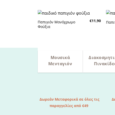
επιθυμητών
€
11,90
Παπιγιόν Μονόχρωμο
Παπι
Πρόσθήκη
Φούξια
στην λίστα
επιθυμητών
Μουσικά
Διακοσμητι
Μενταγιόν
Πινακίδε
Δωρεάν Μεταφορικά σε όλες τις
Δ
παραγγελίες από €49