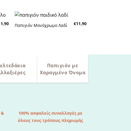
τών
επιθυμητών
11,90
€
11,90
Παπιγιόν Μονόχρωμο Λαδί
κη
Πρόσθήκη
τα
στην λίστα
τών
επιθυμητών
ελτεδάκια
Παπιγιόν με
Αλλαξιέρες
Χαραγμένο Όνομα
 &
100% ασφαλείς συναλλαγές με
όλους τους τρόπους πληρωμής