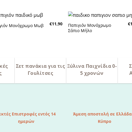
επιθυμητών
επιθυμη
€
11,90
€
Παπιγιόν Μονόχρωμο
γιόν Μονόχρωμο Μωβ
Πρόσθήκη
Πρόσθή
Σάπιο Μήλο
στην λίστα
στην λίσ
επιθυμητών
επιθυμη
κές
Σετ πανάκια για τις
Ξύλινα Παιχνίδια 0-
Σ
ς
Γουλίτσες
5 χρονών
εκτές Επιστροφές εντός 14
Άμεση αποστολή σε Ελλάδα
ημερών
Κύπρο