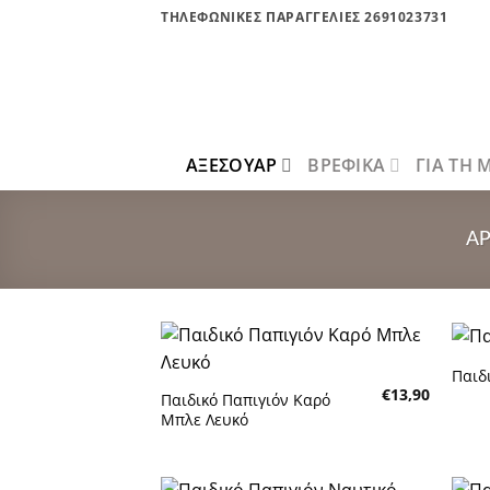
Μετάβαση
ΤΗΛΕΦΩΝΙΚΕΣ ΠΑΡΑΓΓΕΛΙΕΣ 2691023731
στο
περιεχόμενο
ΑΞΕΣΟΥΑΡ
ΒΡΕΦΙΚΑ
ΓΙΑ ΤΗ
ΑΡ
Παιδ
Πρόσθήκη
€
13,90
στην λίστα
Παιδικό Παπιγιόν Καρό
επιθυμητών
Μπλε Λευκό