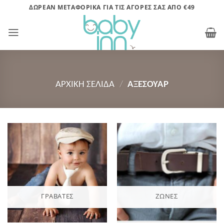
Μετάβαση
ΔΩΡΕΑΝ ΜΕΤΑΦΟΡΙΚΑ ΓΙΑ ΤΙΣ ΑΓΟΡΕΣ ΣΑΣ ΑΠΟ €49
στο
περιεχόμενο
ΑΡΧΙΚΉ ΣΕΛΊΔΑ
/
ΑΞΕΣΟΥΑΡ
ΓΡΑΒΆΤΕΣ
ΖΏΝΕΣ